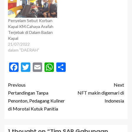
Penyelam Sebut Korban
Kapal KM.Cahaya Arafah
Terjebak di Dalam Badan
Kapal
21/07/2022
dalam "DAERAH"
Facebook
Twitter
Email
WhatsApp
Share
Previous
Next
Pertandingan Tanpa
NFT makin digemari di
Penonton, Pedagang Kuliner
Indonesia
di Morotai Kutuk Panitia
1 thought on “
Tim SAR Gabungan