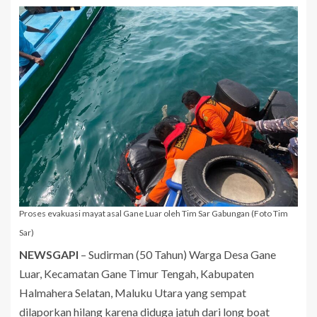
Proses evakuasi mayat asal Gane Luar oleh Tim Sar Gabungan (Foto Tim
Sar)
NEWSGAPI
– Sudirman (50 Tahun) Warga Desa Gane
Luar, Kecamatan Gane Timur Tengah, Kabupaten
Halmahera Selatan, Maluku Utara yang sempat
dilaporkan hilang karena diduga jatuh dari long boat