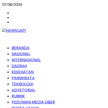
Skip
07/08/2026
to
Instagram
content
Facebook
Youtube
Primary
BERANDA
Menu
NASIONAL
INTERNASIONAL
DAERAH
KESEHATAN
PARIWISATA
TEKNOLOGI
ADVETORIAL
RUBRIK
PEDOMAN MEDIA SIBER