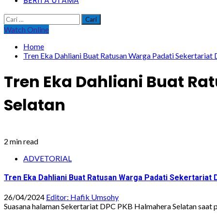
BERITA UTAMA
Cari
untuk:
Watch Online
Home
Tren Eka Dahliani Buat Ratusan Warga Padati Sekertaria
Tren Eka Dahliani Buat R
Selatan
2 min read
ADVETORIAL
Tren Eka Dahliani Buat Ratusan Warga Padati Sekertariat
26/04/2024
Editor: Hafik Umsohy
Suasana halaman Sekertariat DPC PKB Halmahera Selatan saat p