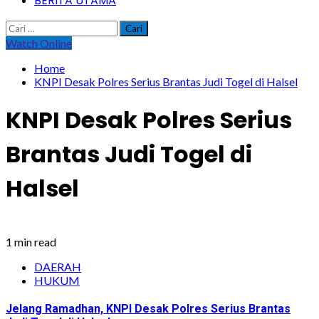
BERITA UTAMA
Cari
untuk:
Watch Online
Home
KNPI Desak Polres Serius Brantas Judi Togel di Halsel
KNPI Desak Polres Serius
Brantas Judi Togel di
Halsel
1 min read
DAERAH
HUKUM
Jelang Ramadhan, KNPI Desak Polres Serius Brantas