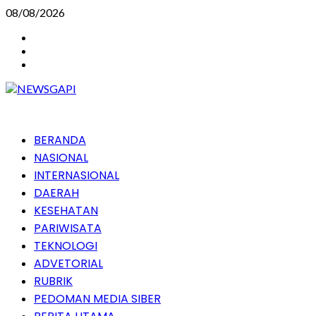
Skip
08/08/2026
to
Instagram
content
Facebook
Youtube
Primary
BERANDA
Menu
NASIONAL
INTERNASIONAL
DAERAH
KESEHATAN
PARIWISATA
TEKNOLOGI
ADVETORIAL
RUBRIK
PEDOMAN MEDIA SIBER