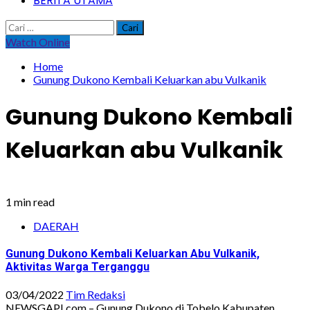
BERITA UTAMA
Cari
untuk:
Watch Online
Home
Gunung Dukono Kembali Keluarkan abu Vulkanik
Gunung Dukono Kembali
Keluarkan abu Vulkanik
1 min read
DAERAH
Gunung Dukono Kembali Keluarkan Abu Vulkanik,
Aktivitas Warga Terganggu
03/04/2022
Tim Redaksi
NEWSGAPI.com – Gunung Dukono di Tobelo Kabupaten