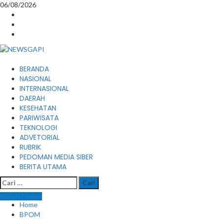
Skip
06/08/2026
to
Instagram
content
Facebook
Youtube
Primary
BERANDA
Menu
NASIONAL
INTERNASIONAL
DAERAH
KESEHATAN
PARIWISATA
TEKNOLOGI
ADVETORIAL
RUBRIK
PEDOMAN MEDIA SIBER
BERITA UTAMA
Cari
untuk:
Watch Online
Home
BPOM