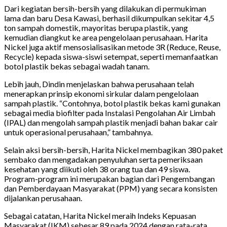
Dari kegiatan bersih-bersih yang dilakukan di permukiman
lama dan baru Desa Kawasi, berhasil dikumpulkan sekitar 4,5
ton sampah domestik, mayoritas berupa plastik, yang
kemudian diangkut ke area pengelolaan perusahaan. Harita
Nickel juga aktif mensosialisasikan metode 3R (Reduce, Reuse,
Recycle) kepada siswa-siswi setempat, seperti memanfaatkan
botol plastik bekas sebagai wadah tanam.
Lebih jauh, Dindin menjelaskan bahwa perusahaan telah
menerapkan prinsip ekonomi sirkular dalam pengelolaan
sampah plastik. “Contohnya, botol plastik bekas kami gunakan
sebagai media biofilter pada Instalasi Pengolahan Air Limbah
(IPAL) dan mengolah sampah plastik menjadi bahan bakar cair
untuk operasional perusahaan,” tambahnya.
Selain aksi bersih-bersih, Harita Nickel membagikan 380 paket
sembako dan mengadakan penyuluhan serta pemeriksaan
kesehatan yang diikuti oleh 38 orang tua dan 49 siswa.
Program-program ini merupakan bagian dari Pengembangan
dan Pemberdayaan Masyarakat (PPM) yang secara konsisten
dijalankan perusahaan.
Sebagai catatan, Harita Nickel meraih Indeks Kepuasan
Masyarakat (IKM) sebesar 89 pada 2024 dengan rata-rata