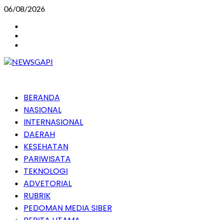
Skip
06/08/2026
to
Instagram
content
Facebook
Youtube
Primary
BERANDA
Menu
NASIONAL
INTERNASIONAL
DAERAH
KESEHATAN
PARIWISATA
TEKNOLOGI
ADVETORIAL
RUBRIK
PEDOMAN MEDIA SIBER