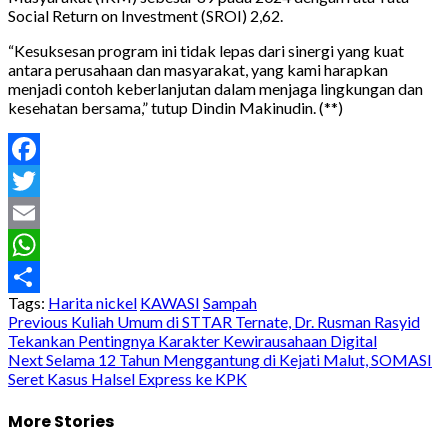
Social Return on Investment (SROI) 2,62.
“Kesuksesan program ini tidak lepas dari sinergi yang kuat
antara perusahaan dan masyarakat, yang kami harapkan
menjadi contoh keberlanjutan dalam menjaga lingkungan dan
kesehatan bersama,” tutup Dindin Makinudin. (**)
Facebook
Twitter
Email
WhatsApp
Tags:
Harita nickel
KAWASI
Sampah
Share
Post
Previous
Kuliah Umum di STTAR Ternate, Dr. Rusman Rasyid
Tekankan Pentingnya Karakter Kewirausahaan Digital
navigation
Next
Selama 12 Tahun Menggantung di Kejati Malut, SOMASI
Seret Kasus Halsel Express ke KPK
More Stories