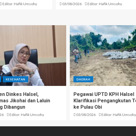
Editor: Hafik Umsohy
03/08/2026
Editor: Hafik Umsohy
KESEHATAN
DAERAH
n Dinkes Halsel,
Pegawai UPTD KPH Halsel
as Jikohai dan Laluin
Klarifikasi Pengangkutan T
g Dibangun
ke Pulau Obi
26
Editor: Hafik Umsohy
03/08/2026
Editor: Hafik Umsohy