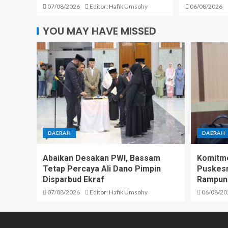
07/08/2026
Editor: Hafik Umsohy
06/08/2026
YOU MAY HAVE MISSED
DAERAH
DAERAH
Abaikan Desakan PWI, Bassam
Komitme
Tetap Percaya Ali Dano Pimpin
Puskesm
Disparbud Ekraf
Rampun
07/08/2026
Editor: Hafik Umsohy
06/08/20