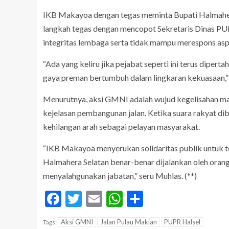
IKB Makayoa dengan tegas meminta Bupati Halmaher
langkah tegas dengan mencopot Sekretaris Dinas PU
integritas lembaga serta tidak mampu merespons aspi
“Ada yang keliru jika pejabat seperti ini terus dipe
gaya preman bertumbuh dalam lingkaran kekuasaan,
Menurutnya, aksi GMNI adalah wujud kegelisahan ma
kejelasan pembangunan jalan. Ketika suara rakyat di
kehilangan arah sebagai pelayan masyarakat.
“IKB Makayoa menyerukan solidaritas publik untuk t
Halmahera Selatan benar-benar dijalankan oleh oran
menyalahgunakan jabatan,” seru Muhlas. (**)
Facebook
Twitter
Email
WhatsApp
Share
Aksi GMNI
Jalan Pulau Makian
PUPR Halsel
Tags: