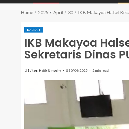
Home
2025
April
30
IKB Makayoa Halsel Keca
DAERAH
IKB Makayoa Hals
Sekretaris Dinas 
Editor: Hafik Umsohy
30/04/2025
2 min read