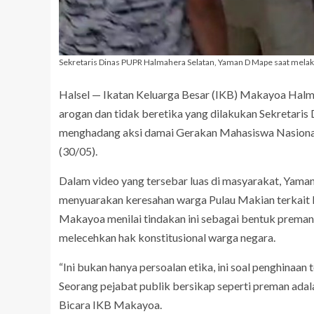
Sekretaris Dinas PUPR Halmahera Selatan, Yaman D Mape saat melak
Halsel — Ikatan Keluarga Besar (IKB) Makayoa Halm
arogan dan tidak beretika yang dilakukan Sekretari
menghadang aksi damai Gerakan Mahasiswa Nasional
(30/05).
Dalam video yang tersebar luas di masyarakat, Yama
menyuarakan keresahan warga Pulau Makian terkait k
Makayoa menilai tindakan ini sebagai bentuk preman
melecehkan hak konstitusional warga negara.
“Ini bukan hanya persoalan etika, ini soal penghinaa
Seorang pejabat publik bersikap seperti preman adala
Bicara IKB Makayoa.