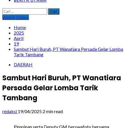
BERITA UTAMA
Cari
untuk:
Watch Online
Home
2025
April
19
Sambut Hari Buruh, PT Wanatiara Persada Gelar Lomba
Tarik Tambang
DAERAH
Sambut Hari Buruh, PT Wanatiara
Persada Gelar Lomba Tarik
Tambang
redaksi
19/04/2025
2 min read
Pimpinan serta Deputy GM berswafoto bersama