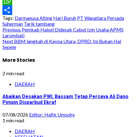
Email
WhatsApp
Tags:
Darmanusa Alting
Hari Buruh
PT Wanatiara Persada
Share
Suherman
Tarik tambang
Post
Previous
Pemkab Halsel Didesak Cabut Izin Usaha APMS
Larombati
navigation
Next
BBM langkah di Kayoa Utara, DPRD: Ini Bukan Hal
Sepele
More Stories
2 min read
DAERAH
Abaikan Desakan PWI, Bassam Tetap Percaya Ali Dano
Pimpin Disparbud Ekraf
07/08/2026
Editor: Hafik Umsohy
1 min read
DAERAH
KESEHATAN