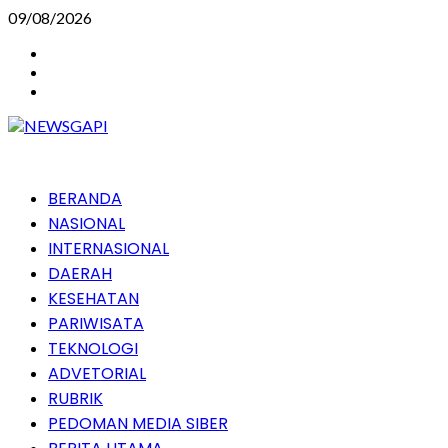
Skip
09/08/2026
to
Instagram
content
Facebook
Youtube
Primary
BERANDA
Menu
NASIONAL
INTERNASIONAL
DAERAH
KESEHATAN
PARIWISATA
TEKNOLOGI
ADVETORIAL
RUBRIK
PEDOMAN MEDIA SIBER