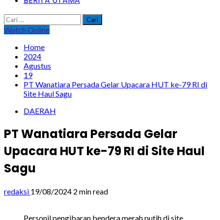
BERITA UTAMA
Cari
untuk:
Watch Online
Home
2024
Agustus
19
PT Wanatiara Persada Gelar Upacara HUT ke-79 RI di
Site Haul Sagu
DAERAH
PT Wanatiara Persada Gelar
Upacara HUT ke-79 RI di Site Haul
Sagu
redaksi
19/08/2024
2 min read
Personil pengibaran bendera merah putih di site