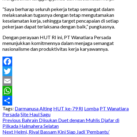
“Saya berharap seluruh pekerja tetap semangat dalam
melaksanakan tugasnya dengan tetap mengutamakan
keselamatan kerja, sehingga target pencapaian di setiap
pekerjaan dapat terlaksana dengan baik,” pungkasnya.
Dengan perayaan HUT RI ini, PT Wanatiara Persada
menunjukkan komitmennya dalam menjaga semangat
nasionalisme dan produktivitas kerja karyawannya.
Facebook
Twitter
Email
WhatsApp
Tags:
Darmanusa Alting
HUT ke-79 RI
Lomba
PT Wanatiara
Share
Persada
Site Haul Sagu
Post
Previous
Bahrain Diisukan Duet dengan Muhlis Djafar di
Pilkada Halmahera Selatan
navigation
Next
Helmi, Rival Bassam Kini Siap Jadi ‘Pembantu’