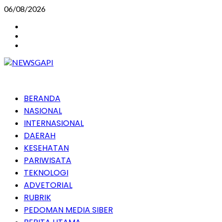
Skip
06/08/2026
to
Instagram
content
Facebook
Youtube
Primary
BERANDA
Menu
NASIONAL
INTERNASIONAL
DAERAH
KESEHATAN
PARIWISATA
TEKNOLOGI
ADVETORIAL
RUBRIK
PEDOMAN MEDIA SIBER