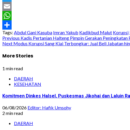
Twitter
Email
WhatsApp
Tags:
Abdul Gani Kasuba
Imran Yakub
Kadikbud Malut
Korupsi
Share
Post
Previous
Kadis Pertanian Halteng Pimpin Gerakan Peningkatan 
Next
Modus Korupsi Sang Kiai Terbongkar: Jual Beli Jabatan hi
navigation
More Stories
1 min read
DAERAH
KESEHATAN
Komitmen Dinkes Halsel, Puskesmas Jikohai dan Laluin 
06/08/2026
Editor: Hafik Umsohy
2 min read
DAERAH