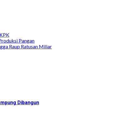
KPK
Produksi Pangan
ngga Raup Ratusan Miliar
Rampung Dibangun