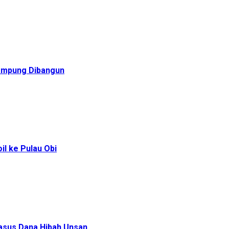
Rampung Dibangun
l ke Pulau Obi
Kasus Dana Hibah Unsan