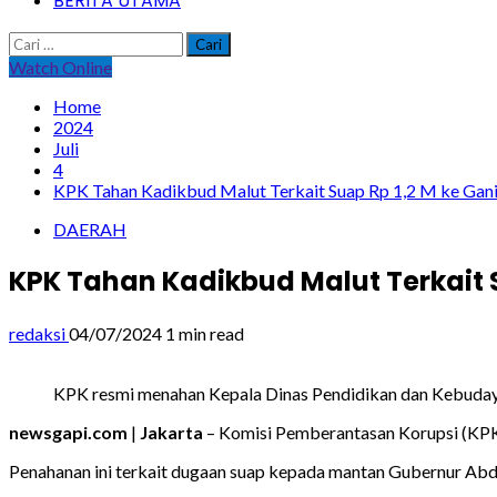
BERITA UTAMA
Cari
untuk:
Watch Online
Home
2024
Juli
4
KPK Tahan Kadikbud Malut Terkait Suap Rp 1,2 M ke Gan
DAERAH
KPK Tahan Kadikbud Malut Terkait 
redaksi
04/07/2024
1 min read
KPK resmi menahan Kepala Dinas Pendidikan dan Kebudayaa
newsgapi.com
|
Jakarta
– Komisi Pemberantasan Korupsi (KPK
Penahanan ini terkait dugaan suap kepada mantan Gubernur Abdu