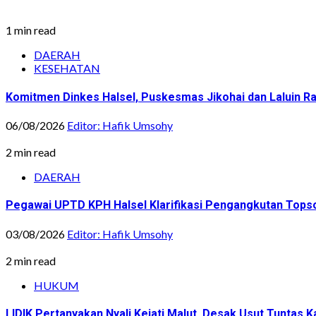
1 min read
DAERAH
KESEHATAN
Komitmen Dinkes Halsel, Puskesmas Jikohai dan Laluin 
06/08/2026
Editor: Hafik Umsohy
2 min read
DAERAH
Pegawai UPTD KPH Halsel Klarifikasi Pengangkutan Topsoi
03/08/2026
Editor: Hafik Umsohy
2 min read
HUKUM
LIDIK Pertanyakan Nyali Kejati Malut, Desak Usut Tuntas 