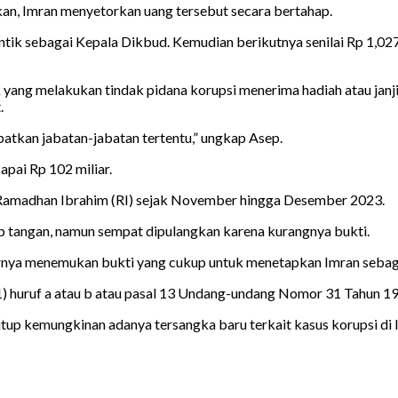
an, Imran menyetorkan uang tersebut secara bertahap.
tik sebagai Kepala Dikbud. Kemudian berikutnya senilai Rp 1,027 m
 yang melakukan tindak pidana korupsi menerima hadiah atau janj
.
tkan jabatan-jabatan tertentu,” ungkap Asep.
pai Rp 102 miliar.
ng Ramadhan Ibrahim (RI) sejak November hingga Desember 2023.
 tangan, namun sempat dipulangkan karena kurangnya bukti.
irnya menemukan bukti yang cukup untuk menetapkan Imran sebag
(1) huruf a atau b atau pasal 13 Undang-undang Nomor 31 Tahun 
up kemungkinan adanya tersangka baru terkait kasus korupsi di 