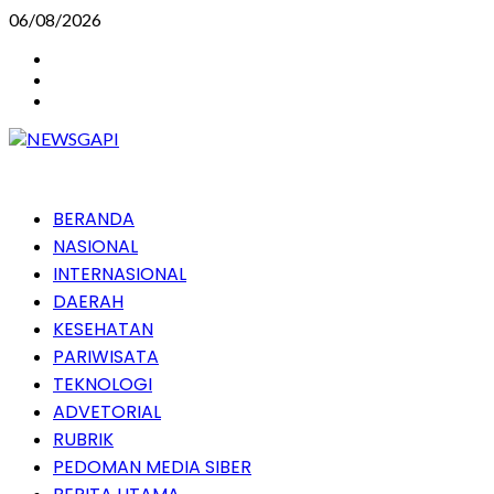
Skip
06/08/2026
to
Instagram
content
Facebook
Youtube
Primary
BERANDA
Menu
NASIONAL
INTERNASIONAL
DAERAH
KESEHATAN
PARIWISATA
TEKNOLOGI
ADVETORIAL
RUBRIK
PEDOMAN MEDIA SIBER