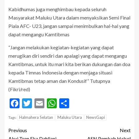
Kabidhumas juga menghimbau kepada seluruh
Masyarakat Maluku Utara dalam menyaksikan Semi Final
Piala AFC- U23, jangan sampai menimbulkan hal-hal yang
dapat mengangu Kamtibmas
“Jangan melakukan kegiatan-kegiatan yang dapat
merugikan diri sendiri dan apalagi yang dapat mengangu
Kamtibmas, untuk itu mari kita berikan dukungan dan doa
kepada Timnas Indonesia dengan menjaga situasi
Kamtibmas tetap aman dan Kondusif” Tutupnya
(Fikri/red)
Facebook
Twitter
Email
WhatsApp
Share
Halmahera Selatan
Maluku Utara
NewsGapi
Tags:
Previous
Next
Akui Tren Eka Dahliani,
ASN Pemkab Halsel