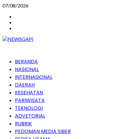
Skip
07/08/2026
to
Instagram
content
Facebook
Youtube
Primary
BERANDA
Menu
NASIONAL
INTERNASIONAL
DAERAH
KESEHATAN
PARIWISATA
TEKNOLOGI
ADVETORIAL
RUBRIK
PEDOMAN MEDIA SIBER