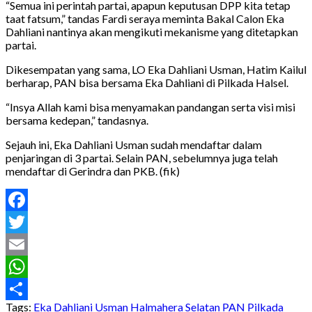
“Semua ini perintah partai, apapun keputusan DPP kita tetap
taat fatsum,” tandas Fardi seraya meminta Bakal Calon Eka
Dahliani nantinya akan mengikuti mekanisme yang ditetapkan
partai.
Dikesempatan yang sama, LO Eka Dahliani Usman, Hatim Kailul
berharap, PAN bisa bersama Eka Dahliani di Pilkada Halsel.
“Insya Allah kami bisa menyamakan pandangan serta visi misi
bersama kedepan,” tandasnya.
Sejauh ini, Eka Dahliani Usman sudah mendaftar dalam
penjaringan di 3 partai. Selain PAN, sebelumnya juga telah
mendaftar di Gerindra dan PKB. (fik)
Facebook
Twitter
Email
WhatsApp
Tags:
Eka Dahliani Usman
Halmahera Selatan
PAN
Pilkada
Share