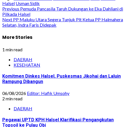
Halsel
Usman Sidik
Post
Previous
Pemuda Pancasila Taruh Dukungan ke Eka Dahliani di
Pilkada Halsel
navigation
Next
PP Maluku Utara Segera Tunjuk Plt Ketua PP Halmahera
Selatan, Indra Faris Didepak
More Stories
1 min read
DAERAH
KESEHATAN
Komitmen Dinkes Halsel, Puskesmas Jikohai dan Laluin
Rampung Dibangun
06/08/2026
Editor: Hafik Umsohy
2 min read
DAERAH
Pegawai UPTD KPH Halsel Klarifikasi Pengangkutan
Topsoil ke Pulau Obi