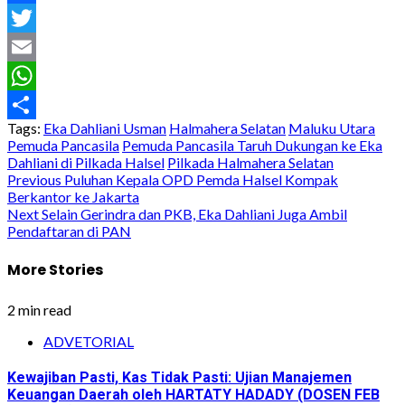
Facebook
Twitter
Email
WhatsApp
Tags:
Eka Dahliani Usman
Halmahera Selatan
Maluku Utara
Share
Pemuda Pancasila
Pemuda Pancasila Taruh Dukungan ke Eka
Dahliani di Pilkada Halsel
Pilkada Halmahera Selatan
Post
Previous
Puluhan Kepala OPD Pemda Halsel Kompak
Berkantor ke Jakarta
navigation
Next
Selain Gerindra dan PKB, Eka Dahliani Juga Ambil
Pendaftaran di PAN
More Stories
2 min read
ADVETORIAL
Kewajiban Pasti, Kas Tidak Pasti: Ujian Manajemen
Keuangan Daerah oleh HARTATY HADADY (DOSEN FEB