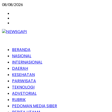
Skip
08/08/2026
to
Instagram
content
Facebook
Youtube
Primary
BERANDA
Menu
NASIONAL
INTERNASIONAL
DAERAH
KESEHATAN
PARIWISATA
TEKNOLOGI
ADVETORIAL
RUBRIK
PEDOMAN MEDIA SIBER