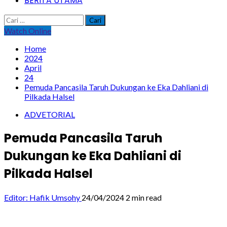
BERITA UTAMA
Cari
untuk:
Watch Online
Home
2024
April
24
Pemuda Pancasila Taruh Dukungan ke Eka Dahliani di
Pilkada Halsel
ADVETORIAL
Pemuda Pancasila Taruh
Dukungan ke Eka Dahliani di
Pilkada Halsel
Editor: Hafik Umsohy
24/04/2024
2 min read