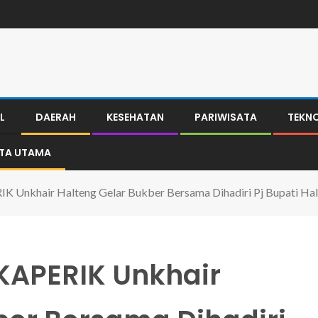
L
DAERAH
KESEHATAN
PARIWISATA
TEKN
ITA UTAMA
ERIK Unkhair Halteng Gelar Bukber Bersama Dihadiri Pj Bupati H
IKAPERIK Unkhair