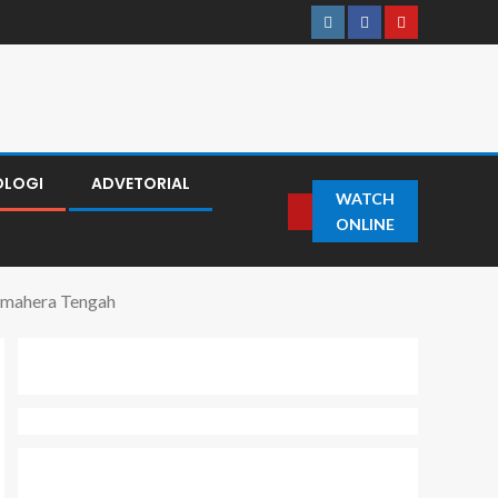
OLOGI
ADVETORIAL
WATCH
ONLINE
almahera Tengah