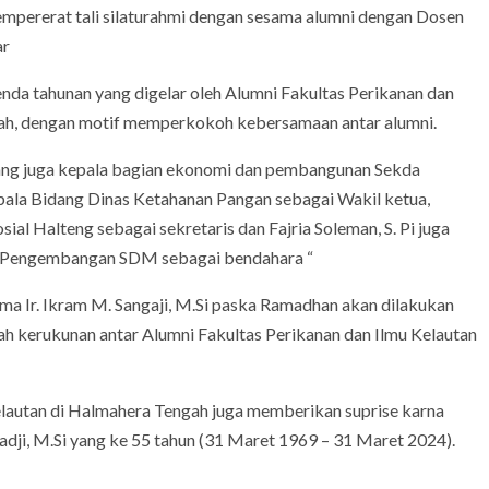
mempererat tali silaturahmi dengan sesama alumni dengan Dosen
ar
enda tahunan yang digelar oleh Alumni Fakultas Perikanan dan
ah, dengan motif memperkokoh kebersamaan antar alumni.
 yang juga kepala bagian ekonomi dan pembangunan Sekda
Kepala Bidang Dinas Ketahanan Pangan sebagai Wakil ketua,
ial Halteng sebagai sekretaris dan Fajria Soleman, S. Pi juga
n Pengembangan SDM sebagai bendahara “
ama Ir. Ikram M. Sangaji, M.Si paska Ramadhan akan dilakukan
ah kerukunan antar Alumni Fakultas Perikanan dan Ilmu Kelautan
Kelautan di Halmahera Tengah juga memberikan suprise karna
adji, M.Si yang ke 55 tahun (31 Maret 1969 – 31 Maret 2024).