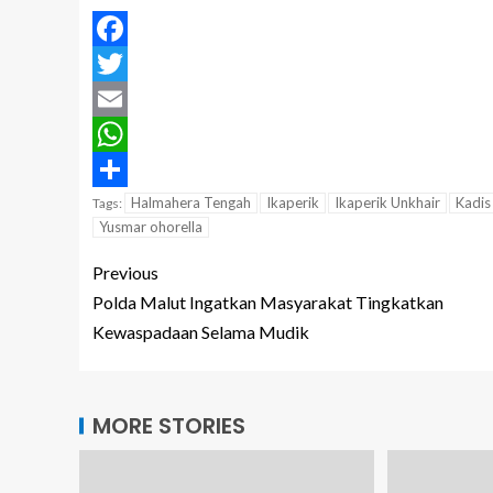
Facebook
Twitter
Email
WhatsApp
Share
Halmahera Tengah
Ikaperik
Ikaperik Unkhair
Kadis
Tags:
Yusmar ohorella
Previous
Polda Malut Ingatkan Masyarakat Tingkatkan
Kewaspadaan Selama Mudik
MORE STORIES