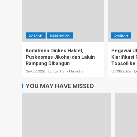
DAERAH
KESEHATAN
DAERAH
Komitmen Dinkes Halsel,
Pegawai U
Puskesmas Jikohai dan Laluin
Klarifikas
Rampung Dibangun
Topsoil ke
06/08/2026
Editor: Hafik Umsohy
03/08/2026
E
YOU MAY HAVE MISSED