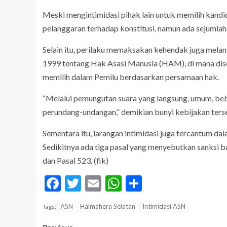
Meski mengintimidasi pihak lain untuk memilih kand
pelanggaran terhadap konstitusi, namun ada sejumla
Selain itu, perilaku memaksakan kehendak juga mel
1999 tentang Hak Asasi Manusia (HAM), di mana dise
memilih dalam Pemilu berdasarkan persamaan hak.
“Melalui pemungutan suara yang langsung, umum, bebas
perundang-undangan,” demikian bunyi kebijakan ters
Sementara itu, larangan intimidasi juga tercantum 
Sedikitnya ada tiga pasal yang menyebutkan sanksi ba
dan Pasal 523. (fik)
Facebook
Twitter
Email
WhatsApp
Share
ASN
Halmahera Selatan
Intimidasi ASN
Tags: