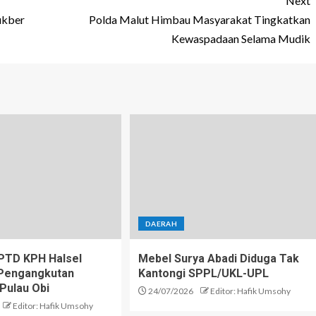
Next
ukber
Polda Malut Himbau Masyarakat Tingkatkan
Kewaspadaan Selama Mudik
DAERAH
PTD KPH Halsel
Mebel Surya Abadi Diduga Tak
i Pengangkutan
Kantongi SPPL/UKL-UPL
 Pulau Obi
24/07/2026
Editor: Hafik Umsohy
Editor: Hafik Umsohy