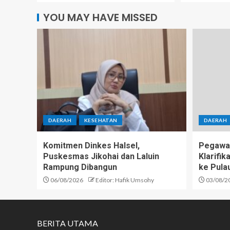
YOU MAY HAVE MISSED
DAERAH
KESEHATAN
DAERAH
Komitmen Dinkes Halsel,
Pegawai
Puskesmas Jikohai dan Laluin
Klarifi
Rampung Dibangun
ke Pula
06/08/2026
Editor: Hafik Umsohy
03/08/2
BERITA UTAMA