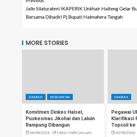
Previous
Jalin Silaturahmi IKAPERIK Unkhair Halteng Gelar B
Bersama Dihadiri Pj Bupati Halmahera Tengah
MORE STORIES
DAERAH
KESEHATAN
DAERAH
Komitmen Dinkes Halsel,
Pegawai U
Puskesmas Jikohai dan Laluin
Klarifikas
Rampung Dibangun
Topsoil ke
06/08/2026
Editor: Hafik Umsohy
03/08/2026