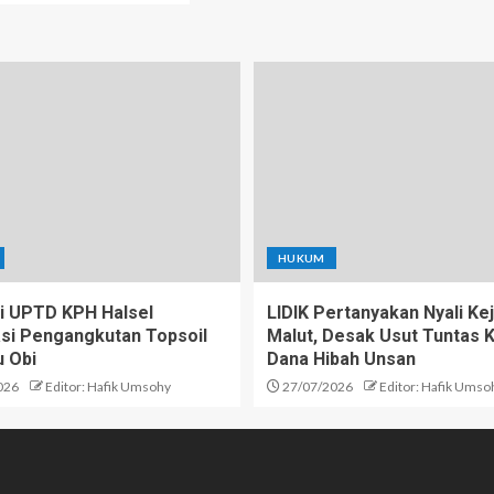
HUKUM
 UPTD KPH Halsel
LIDIK Pertanyakan Nyali Kej
kasi Pengangkutan Topsoil
Malut, Desak Usut Tuntas 
u Obi
Dana Hibah Unsan
026
Editor: Hafik Umsohy
27/07/2026
Editor: Hafik Umso