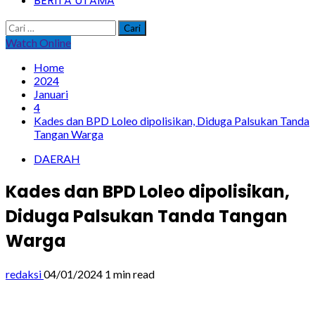
BERITA UTAMA
Cari
untuk:
Watch Online
Home
2024
Januari
4
Kades dan BPD Loleo dipolisikan, Diduga Palsukan Tanda
Tangan Warga
DAERAH
Kades dan BPD Loleo dipolisikan,
Diduga Palsukan Tanda Tangan
Warga
redaksi
04/01/2024
1 min read