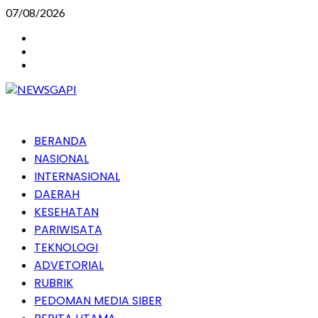
Skip
07/08/2026
to
Instagram
content
Facebook
Youtube
Primary
BERANDA
Menu
NASIONAL
INTERNASIONAL
DAERAH
KESEHATAN
PARIWISATA
TEKNOLOGI
ADVETORIAL
RUBRIK
PEDOMAN MEDIA SIBER