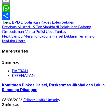
Email
WhatsApp
Tags:
BPD
Dipolisikan
Kades Loleo
Sekdes
Share
Post
Previous
Misteri 19 Ton Sianida di Pelabuhan Babang,
Ombudsman Minta Polisi Usut Tuntas
navigation
Next
Lampu Merah di Labuha Halsel Diklaim Terlama di
Maluku Utara
More Stories
1 min read
DAERAH
KESEHATAN
Komitmen Dinkes Halsel, Puskesmas Jikohai dan Laluin
Rampung Dibangun
06/08/2026
Editor: Hafik Umsohy
2 min read