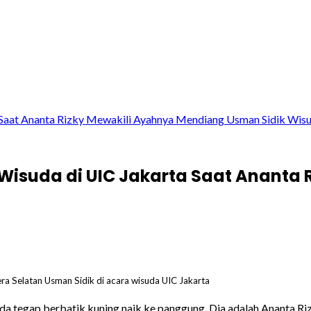
 Saat Ananta Rizky Mewakili Ayahnya Mendiang Usman Sidik Wis
 Wisuda di UIC Jakarta Saat Ananta
a Selatan Usman Sidik di acara wisuda UIC Jakarta
gap berbatik kuning naik ke panggung. Dia adalah Ananta Rizky