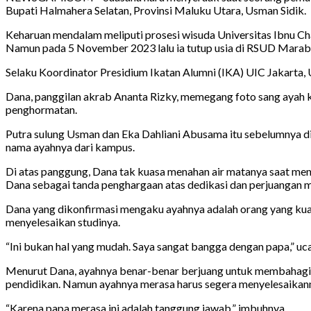
Bupati Halmahera Selatan, Provinsi Maluku Utara, Usman Sidik.
Keharuan mendalam meliputi prosesi wisuda Universitas Ibnu Ch
Namun pada 5 November 2023 lalu ia tutup usia di RSUD Marab
Selaku Koordinator Presidium Ikatan Alumni (IKA) UIC Jakarta, 
Dana, panggilan akrab Ananta Rizky, memegang foto sang ayah ke
penghormatan.
Putra sulung Usman dan Eka Dahliani Abusama itu sebelumnya di
nama ayahnya dari kampus.
Di atas panggung, Dana tak kuasa menahan air matanya saat me
Dana sebagai tanda penghargaan atas dedikasi dan perjuangan 
Dana yang dikonfirmasi mengaku ayahnya adalah orang yang kua
menyelesaikan studinya.
“Ini bukan hal yang mudah. Saya sangat bangga dengan papa,” uc
Menurut Dana, ayahnya benar-benar berjuang untuk membahagiak
pendidikan. Namun ayahnya merasa harus segera menyelesaikan
“Karena papa merasa ini adalah tanggung jawab,” imbuhnya.