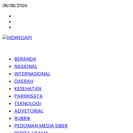
Skip
08/08/2026
to
Instagram
content
Facebook
Youtube
Primary
BERANDA
Menu
NASIONAL
INTERNASIONAL
DAERAH
KESEHATAN
PARIWISATA
TEKNOLOGI
ADVETORIAL
RUBRIK
PEDOMAN MEDIA SIBER