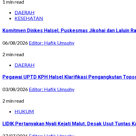
1 min read
DAERAH
KESEHATAN
Komitmen Dinkes Halsel, Puskesmas Jikohai dan Laluin 
06/08/2026
Editor: Hafik Umsohy
2 min read
DAERAH
Pegawai UPTD KPH Halsel Klarifikasi Pengangkutan Topsoi
03/08/2026
Editor: Hafik Umsohy
2 min read
HUKUM
LIDIK Pertanyakan Nyali Kejati Malut, Desak Usut Tuntas 
27/07/2026
Editor: Hafik Umsohy