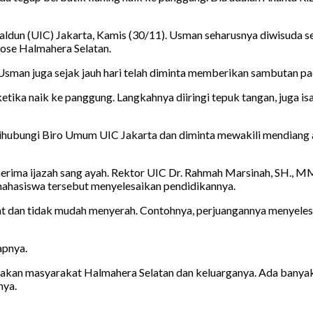
aldun (UIC) Jakarta, Kamis (30/11). Usman seharusnya diwisuda s
ose Halmahera Selatan.
Usman juga sejak jauh hari telah diminta memberikan sambutan pad
tika naik ke panggung. Langkahnya diiringi tepuk tangan, juga i
hubungi Biro Umum UIC Jakarta dan diminta mewakili mendiang ay
nerima ijazah sang ayah. Rektor UIC Dr. Rahmah Marsinah, SH.,
mahasiswa tersebut menyelesaikan pendidikannya.
t dan tidak mudah menyerah. Contohnya, perjuangannya menyeles
apnya.
an masyarakat Halmahera Selatan dan keluarganya. Ada banyak l
nya.