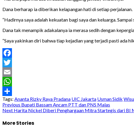
Dana berharap ia diberikan kelapangan hati di setiap perjalanan.
“Hadirnya saya adalah kekuatan bagi saya dan keluarga. Sampai sa
Dana tak menampik adakalanya ia merasa sedih dengan kepergian a
“Saya yakinkan diri bahwa tiap kejadian yang terjadi pasti ada h
Facebook
Twitter
Email
WhatsApp
Tags:
Ananta Rizky Raya Pradana
UIC Jakarta
Usman Sidik
Wisu
Share
Post
Previous
Bupati Bassam Ancam PTT dan PNS Malas
Next
Harita Nickel Diberi Penghargaan Mitra Startegis dari BI 
navigation
More Stories