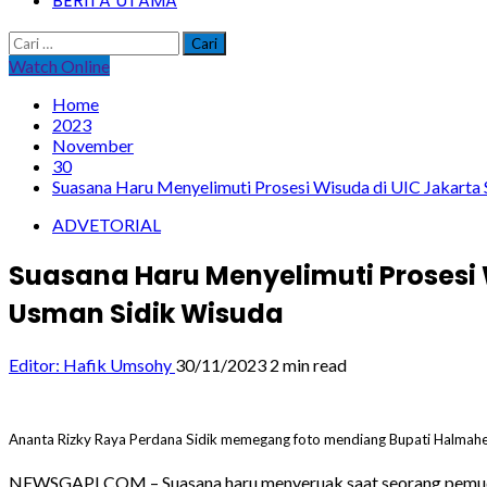
BERITA UTAMA
Cari
untuk:
Watch Online
Home
2023
November
30
Suasana Haru Menyelimuti Prosesi Wisuda di UIC Jakarta
ADVETORIAL
Suasana Haru Menyelimuti Prosesi
Usman Sidik Wisuda
Editor: Hafik Umsohy
30/11/2023
2 min read
Ananta Rizky Raya Perdana Sidik memegang foto mendiang Bupati Halmaher
NEWSGAPI.COM – Suasana haru menyeruak saat seorang pemuda te