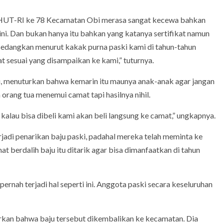
 HUT-RI ke 78 Kecamatan Obi merasa sangat kecewa bahkan
ini. Dan bukan hanya itu bahkan yang katanya sertifikat namun
sedangkan menurut kakak purna paski kami di tahun-tahun
t sesuai yang disampaikan ke kami,” tuturnya.
ski, menuturkan bahwa kemarin itu maunya anak-anak agar jangan
orang tua menemui camat tapi hasilnya nihil.
kalau bisa dibeli kami akan beli langsung ke camat,” ungkapnya.
erjadi penarikan baju paski, padahal mereka telah meminta ke
 berdalih baju itu ditarik agar bisa dimanfaatkan di tahun
rnah terjadi hal seperti ini. Anggota paski secara keseluruhan
arkan bahwa baju tersebut dikembalikan ke kecamatan. Dia