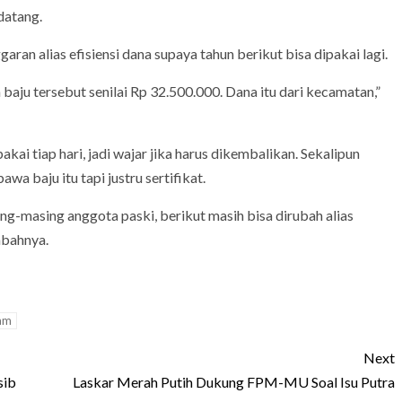
datang.
ran alias efisiensi dana supaya tahun berikut bisa dipakai lagi.
aju tersebut senilai Rp 32.500.000. Dana itu dari kecamatan,”
kai tiap hari, jadi wajar jika harus dikembalikan. Sekalipun
awa baju itu tapi justru sertifikat.
ing-masing anggota paski, berikut masih bisa dirubah alias
mbahnya.
am
Next
sib
Laskar Merah Putih Dukung FPM-MU Soal Isu Putra