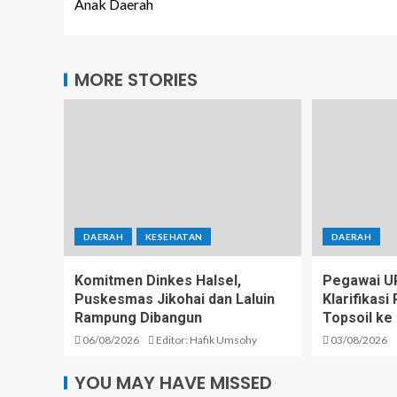
Anak Daerah
MORE STORIES
DAERAH
KESEHATAN
DAERAH
Komitmen Dinkes Halsel,
Pegawai U
Puskesmas Jikohai dan Laluin
Klarifikas
Rampung Dibangun
Topsoil ke
06/08/2026
Editor: Hafik Umsohy
03/08/2026
YOU MAY HAVE MISSED