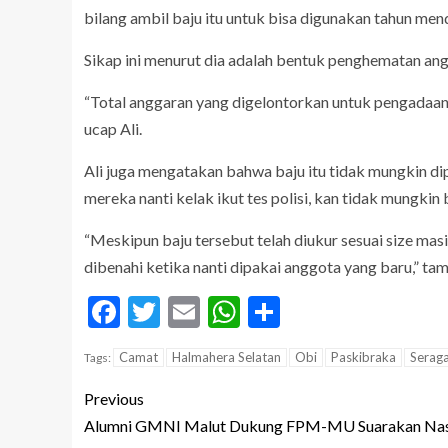
bilang ambil baju itu untuk bisa digunakan tahun men
Sikap ini menurut dia adalah bentuk penghematan angga
“Total anggaran yang digelontorkan untuk pengadaan b
ucap Ali.
Ali juga mengatakan bahwa baju itu tidak mungkin dipa
mereka nanti kelak ikut tes polisi, kan tidak mungkin b
“Meskipun baju tersebut telah diukur sesuai size mas
dibenahi ketika nanti dipakai anggota yang baru,” ta
Facebook
Twitter
Email
WhatsApp
Share
Camat
Halmahera Selatan
Obi
Paskibraka
Serag
Tags:
Previous
Alumni GMNI Malut Dukung FPM-MU Suarakan Na