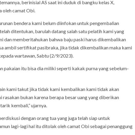
mannya, berinisial AS saat ini duduk di bangku kelas X,
a oleh camat Obi.
nurunan bendera kami belum diinfokan untuk pengembalian
 telah ditentukan, barulah datang salah satu pelatih kami yang
ami dan memberitahukan bahwa baju paski harus dikembalikan
a ambil sertifikat pasibraka, jika tidak dikembalikan maka kami
 kepada wartawan, Sabtu (2/9/2023).
pakaian itu bisa dia miliki seperti kakak purna yang sebelum-
ain kami takut jika tidak kami kembalikan kami tidak akan
mi rasakan bukan karena berapa besar uang yang diberikan
arik kembali,” ujarnya.
rdiskusi dengan orang tua yang juga telah siap untuk
mun lagi-lagi hal itu ditolak oleh camat Obi sebagai penanggung