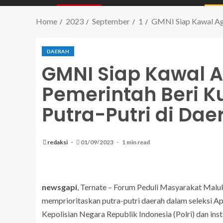
Home
2023
September
1
GMNI Siap Kawal Age
DAERAH
GMNI Siap Kawal 
Pemerintah Beri K
Putra-Putri di Dae
redaksi
01/09/2023
1 min read
newsgapi
, Ternate – Forum Peduli Masyarakat Mal
memprioritaskan putra-putri daerah dalam seleksi Apa
Kepolisian Negara Republik Indonesia (Polri) dan inst