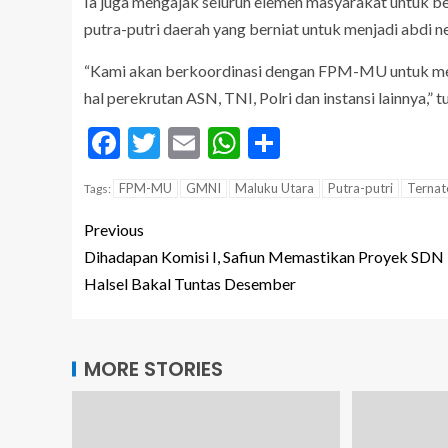
Ia juga mengajak seluruh elemen masyarakat untu
putra-putri daerah yang berniat untuk menjadi abdi n
“Kami akan berkoordinasi dengan FPM-MU untuk me
hal perekrutan ASN, TNI, Polri dan instansi lainnya,”
Facebook
Twitter
Email
WhatsApp
Share
FPM-MU
GMNI
Maluku Utara
Putra-putri
Ternat
Tags:
Previous
Dihadapan Komisi I, Safiun Memastikan Proyek SDN
Halsel Bakal Tuntas Desember
MORE STORIES