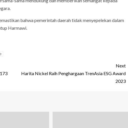
k bersama-sama mendukung dan memberikan semangat kepada
egara.
mastikan bahwa pemerintah daerah tidak menyepelekan dalam
 tutup Harmawi.
e
Next
 173
Harita Nickel Raih Penghargaan TrenAsia ESG Award
2023