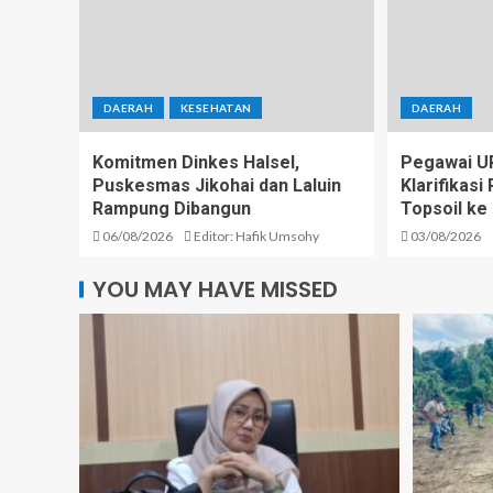
DAERAH
KESEHATAN
DAERAH
Komitmen Dinkes Halsel,
Pegawai U
Puskesmas Jikohai dan Laluin
Klarifikas
Rampung Dibangun
Topsoil ke
06/08/2026
Editor: Hafik Umsohy
03/08/2026
YOU MAY HAVE MISSED