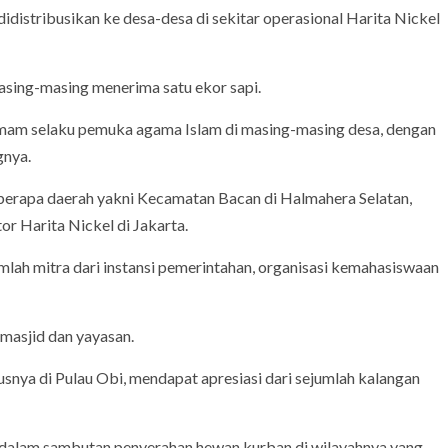
didistribusikan ke desa-desa di sekitar operasional Harita Nickel
asing-masing menerima satu ekor sapi.
mam selaku pemuka agama Islam di masing-masing desa, dengan
gnya.
berapa daerah yakni Kecamatan Bacan di Halmahera Selatan,
or Harita Nickel di Jakarta.
ah mitra dari instansi pemerintahan, organisasi kemahasiswaan
 masjid dan yayasan.
snya di Pulau Obi, mendapat apresiasi dari sejumlah kalangan
, dalam sambutan penyerahan hewan kurban di wilayahnya yang