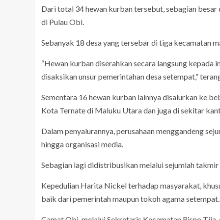
Dari total 34 hewan kurban tersebut, sebagian besar 
di Pulau Obi.
Sebanyak 18 desa yang tersebar di tiga kecamatan m
“Hewan kurban diserahkan secara langsung kepada i
disaksikan unsur pemerintahan desa setempat,” teran
Sementara 16 hewan kurban lainnya disalurkan ke be
Kota Ternate di Maluku Utara dan juga di sekitar kant
Dalam penyalurannya, perusahaan menggandeng sejuml
hingga organisasi media.
Sebagian lagi didistribusikan melalui sejumlah takmir
Kepedulian Harita Nickel terhadap masyarakat, khusu
baik dari pemerintah maupun tokoh agama setempat.
Camat Obi, melalui Sekretaris Kecamatan Risno Tjia