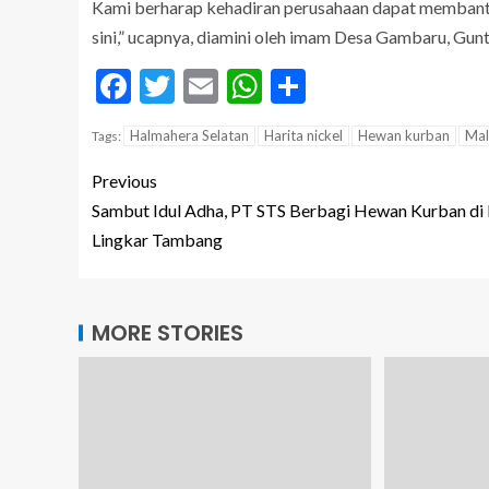
Kami berharap kehadiran perusahaan dapat membant
sini,” ucapnya, diamini oleh imam Desa Gambaru, Guntu
Facebook
Twitter
Email
WhatsApp
Share
Halmahera Selatan
Harita nickel
Hewan kurban
Mal
Tags:
Previous
Sambut Idul Adha, PT STS Berbagi Hewan Kurban di
Lingkar Tambang
MORE STORIES