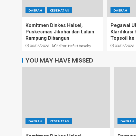
DAERAH
KESEHATAN
DAERAH
Komitmen Dinkes Halsel,
Pegawai U
Puskesmas Jikohai dan Laluin
Klarifikas
Rampung Dibangun
Topsoil ke
06/08/2026
Editor: Hafik Umsohy
03/08/2026
YOU MAY HAVE MISSED
DAERAH
KESEHATAN
DAERAH