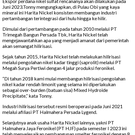
Ekspor perdana nikel sulfat rencananya akan dilakukan pada
Juni 2023.Tonny mengungkapkan, di Pulau Obi yang kaya
mineral ini Harita Nickel konsisten membangun industri
pertambangan terintegrasi dari hulu hingga ke hilir.
Dimulai dari pertambangan pada tahun 2010 melalui PT
Trimegah Bangun Persada Tbk, Harita Nickel telah
mengejawantahkan apa yang menjadi amanat dari pemerintah
akan semangat hilirisasi.
Sejak tahun 2015, Harita Nickel telah melakukan hilirisasi
melalui pengolahan nikel kadar tinggi (saprolit) melalui PT
Megah Surya Pertiwi dengan 4 jalur produksi feronikel.
“Di tahun 2018 kami mulai membangun hilirisasi pengolahan
nikel kadar rendah limonit yang selama ini diperlakukan
sebagai over-burden (batuan sisa) Mixed Hydroide
Precipitate,” kata Tonny.
Industri hilirisasi tersebut resmi beroperasi pada Juni 2021
melalui afiliasi PT Halmahera Persada Lygend.
Selanjutnya anak usaha Harita Nickel lainnya, yakni PT
Halmahera Jaya Feronikel (PT HJF) pada semester I 2023 ini
telah menyelesaikan pembangunan smelter feronikel dengan 8