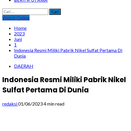
BERITA UTAMA
Cari
untuk:
Watch Online
Home
2023
Juni
1
Indonesia Resmi Miliki Pabrik Nikel Sulfat Pertama Di
Dunia
DAERAH
Indonesia Resmi Miliki Pabrik Nikel
Sulfat Pertama Di Dunia
redaksi
01/06/2023
4 min read