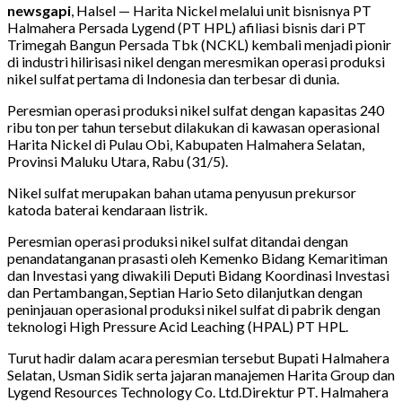
newsgapi
, Halsel — Harita Nickel melalui unit bisnisnya PT
Halmahera Persada Lygend (PT HPL) afiliasi bisnis dari PT
Trimegah Bangun Persada Tbk (NCKL) kembali menjadi pionir
di industri hilirisasi nikel dengan meresmikan operasi produksi
nikel sulfat pertama di Indonesia dan terbesar di dunia.
Peresmian operasi produksi nikel sulfat dengan kapasitas 240
ribu ton per tahun tersebut dilakukan di kawasan operasional
Harita Nickel di Pulau Obi, Kabupaten Halmahera Selatan,
Provinsi Maluku Utara, Rabu (31/5).
Nikel sulfat merupakan bahan utama penyusun prekursor
katoda baterai kendaraan listrik.
Peresmian operasi produksi nikel sulfat ditandai dengan
penandatanganan prasasti oleh Kemenko Bidang Kemaritiman
dan Investasi yang diwakili Deputi Bidang Koordinasi Investasi
dan Pertambangan, Septian Hario Seto dilanjutkan dengan
peninjauan operasional produksi nikel sulfat di pabrik dengan
teknologi High Pressure Acid Leaching (HPAL) PT HPL.
Turut hadir dalam acara peresmian tersebut Bupati Halmahera
Selatan, Usman Sidik serta jajaran manajemen Harita Group dan
Lygend Resources Technology Co. Ltd.Direktur PT. Halmahera