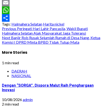
Twitter
Email
WhatsApp
Tags:
Halmahera Selatan
Harita nickel
Share
Post
Previous
Peringati Hari Lahir Pancasila, Wakil Bupati
Halmahera Selatan Ajak Masyarakat Jaga Toleransi
navigation
Next
Banjir Rob Rusak Sejumlah Rumah di Desa Nang, Ketua
Komisi I DPRD Minta BPBD Tidak Tutup Mata
More Stories
1 min read
DAERAH
NASIONAL
Dengan “SORGA”, Dispora Malut Raih Penghargaan
Inovasi
10/08/2026
admin
2 min read