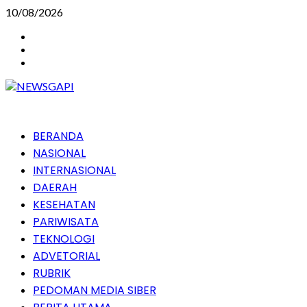
Skip
10/08/2026
to
Instagram
content
Facebook
Youtube
Primary
BERANDA
Menu
NASIONAL
INTERNASIONAL
DAERAH
KESEHATAN
PARIWISATA
TEKNOLOGI
ADVETORIAL
RUBRIK
PEDOMAN MEDIA SIBER