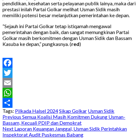
pendidikan, kesehatan serta pelayanan publik lainya, maka dari
prestasi inilah Partai Golkar melihat Usman Sidik masih
memiliki potensi besar melanjutkan pemerintahan ke depan.
“Sejauh ini Partai Golkar tetap istiqamah mengawal
pemerintahan dengan baik, dan sangat memungkinan Partai
Golkar masih berkomitmen dengan Usman Sidik dan Bassam
Kasuba ke depan,” pungkasnya. (
red
)
Facebook
Twitter
Email
WhatsApp
Tags:
Pilkada Halsel 2024
Sikap Golkar
Usman Sidik
Share
Post
Previous
Semua Koalisi Masih Komitmen Dukung Usman-
Bassam, Kecuali PDIP dan Demokrat
navigation
Next
Laporan Keuangan Janggal, Usman Sidik Perintahkan
Inspektorat Audit Puskesmas Babang