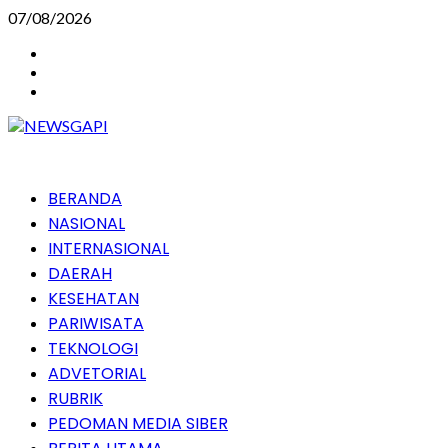
Skip
07/08/2026
to
Instagram
content
Facebook
Youtube
Primary
BERANDA
Menu
NASIONAL
INTERNASIONAL
DAERAH
KESEHATAN
PARIWISATA
TEKNOLOGI
ADVETORIAL
RUBRIK
PEDOMAN MEDIA SIBER