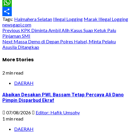
Email
WhatsApp
Tags:
Halmahera Selatan
Illegal Logging
Marak Illegal Logging
Share
newsgapi.com
Post
Previous
KPK Diminta Ambil Alih Kasus Suap Ketuk Palu
Pinjaman SMI
navigation
Next
Massa Demo di Depan Polres Halsel, Minta Pelaku
Asusila Ditangkap
More Stories
2 min read
DAERAH
Abaikan Desakan PWI, Bassam Tetap Percaya Ali Dano
Pimpin Disparbud Ekraf
07/08/2026
Editor: Hafik Umsohy
1 min read
DAERAH