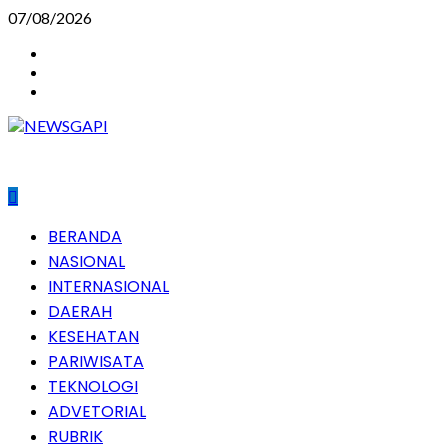
Skip
07/08/2026
to
Instagram
content
Facebook
Youtube
Primary
BERANDA
Menu
NASIONAL
INTERNASIONAL
DAERAH
KESEHATAN
PARIWISATA
TEKNOLOGI
ADVETORIAL
RUBRIK