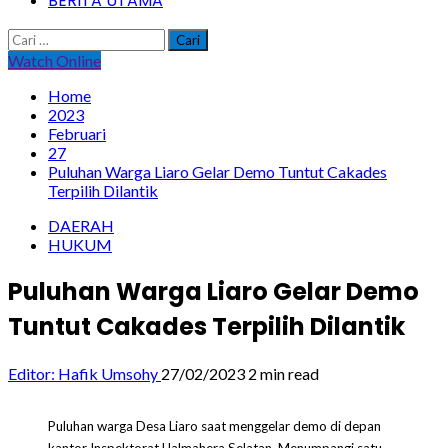
BERITA UTAMA
Cari
untuk:
Watch Online
Home
2023
Februari
27
Puluhan Warga Liaro Gelar Demo Tuntut Cakades
Terpilih Dilantik
DAERAH
HUKUM
Puluhan Warga Liaro Gelar Demo
Tuntut Cakades Terpilih Dilantik
Editor: Hafik Umsohy
27/02/2023
2 min read
Puluhan warga Desa Liaro saat menggelar demo di depan