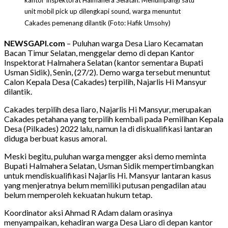
kantor Inspektorat Halmahera Selatan. Menumpangi satu
unit mobil pick up dilengkapi sound, warga menuntut
Cakades pemenang dilantik (Foto: Hafik Umsohy)
NEWSGAPI.com
– Puluhan warga Desa Liaro Kecamatan
Bacan Timur Selatan, menggelar demo di depan Kantor
Inspektorat Halmahera Selatan (kantor sementara Bupati
Usman Sidik), Senin, (27/2). Demo warga tersebut menuntut
Calon Kepala Desa (Cakades) terpilih, Najarlis Hi Mansyur
dilantik.
Cakades terpilih desa liaro, Najarlis Hi Mansyur, merupakan
Cakades petahana yang terpilih kembali pada Pemilihan Kepala
Desa (Pilkades) 2022 lalu, namun Ia di diskualifikasi lantaran
diduga berbuat kasus amoral.
Meski begitu, puluhan warga mengger aksi demo meminta
Bupati Halmahera Selatan, Usman Sidik mempertimbangkan
untuk mendiskualifikasi Najarlis Hi. Mansyur lantaran kasus
yang menjeratnya belum memiliki putusan pengadilan atau
belum memperoleh kekuatan hukum tetap.
Koordinator aksi Ahmad R Adam dalam orasinya
menyampaikan, kehadiran warga Desa Liaro di depan kantor