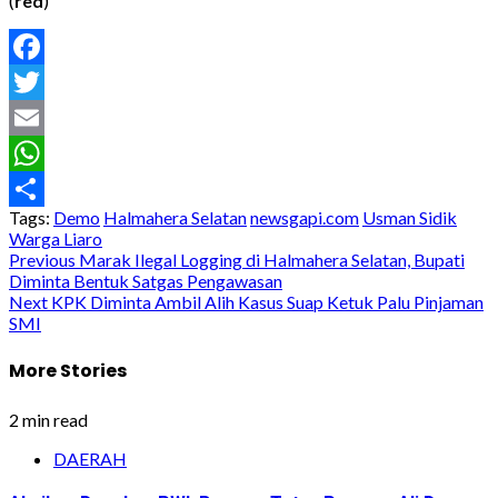
(
red
)
Facebook
Twitter
Email
WhatsApp
Tags:
Demo
Halmahera Selatan
newsgapi.com
Usman Sidik
Share
Warga Liaro
Post
Previous
Marak Ilegal Logging di Halmahera Selatan, Bupati
Diminta Bentuk Satgas Pengawasan
navigation
Next
KPK Diminta Ambil Alih Kasus Suap Ketuk Palu Pinjaman
SMI
More Stories
2 min read
DAERAH