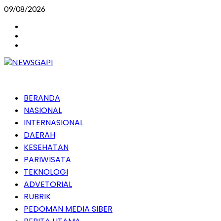
Skip
09/08/2026
to
Instagram
content
Facebook
Youtube
Primary
BERANDA
Menu
NASIONAL
INTERNASIONAL
DAERAH
KESEHATAN
PARIWISATA
TEKNOLOGI
ADVETORIAL
RUBRIK
PEDOMAN MEDIA SIBER