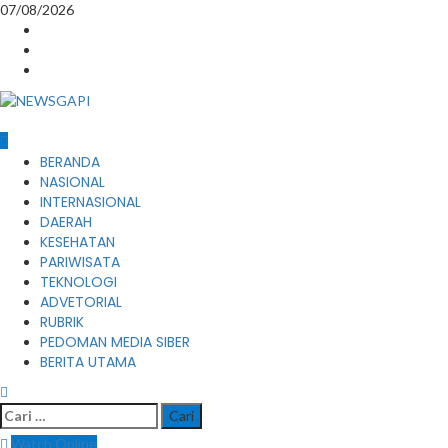
Skip
07/08/2026
to
Instagram
content
Facebook
Youtube
Primary
BERANDA
Menu
NASIONAL
INTERNASIONAL
DAERAH
KESEHATAN
PARIWISATA
TEKNOLOGI
ADVETORIAL
RUBRIK
PEDOMAN MEDIA SIBER
BERITA UTAMA
Cari
untuk:
Watch Online