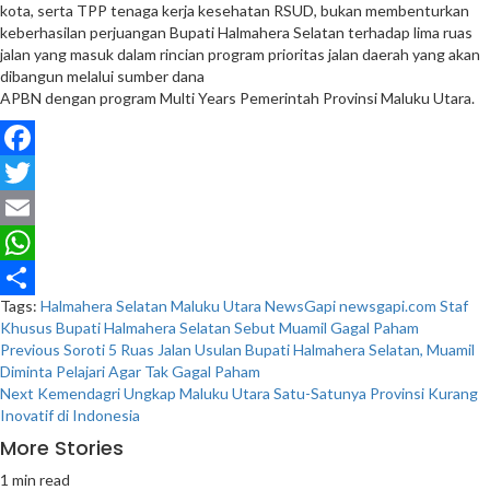
kota, serta TPP tenaga kerja kesehatan RSUD, bukan membenturkan
keberhasilan perjuangan Bupati Halmahera Selatan terhadap lima ruas
jalan yang masuk dalam rincian program prioritas jalan daerah yang akan
dibangun melalui sumber dana
APBN dengan program Multi Years Pemerintah Provinsi Maluku Utara.
Facebook
Twitter
Email
WhatsApp
Tags:
Halmahera Selatan
Maluku Utara
NewsGapi
newsgapi.com
Staf
Share
Khusus Bupati Halmahera Selatan Sebut Muamil Gagal Paham
Post
Previous
Soroti 5 Ruas Jalan Usulan Bupati Halmahera Selatan, Muamil
Diminta Pelajari Agar Tak Gagal Paham
navigation
Next
Kemendagri Ungkap Maluku Utara Satu-Satunya Provinsi Kurang
Inovatif di Indonesia
More Stories
1 min read