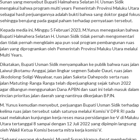
Sunan yang menyebut Bupati Halmahera Selatan H. Usman Sidik
mengakui bahwa program multi years Pemerintah Provinsi Maluku Utara
sebagai hasil perjuangannya adalah bukti bahwa sang doktor gagal fokus
sehingga berujung pada gagal paham terhadap pernyataan tersebut.
Kepada media ini, Minggu 5 Februari 2023, M.Yunus menegaskan bahwa
Bupati Halmahera Selatan H. Usman Sidik tidak pernah mengomentari
dan tidak pernah mengklaim apa pun soal program pembangunan ruas
jalan yang diprogramkan oleh Pemerintah Provinsi Maluku Utara melalui
Multi Years.
Dikatakan, Bupati Usman Sidik menyampaikan ke publik bahwa ruas jalan
Laiwui-jikotamu-Anggai, jalan lingkar segmen Sabale-Dauri, ruas jalan
Jikodolong-Soligi-Wayaloar, ruas jalan Saketa-Dahepodo serta ruas
jalan Matuting-Ranga Ranga telah diperjuangkang sejak tahun 2022
agar dibangun menggunakan Dana APBN dan saat ini telah masuk dalam
rincian prioritas jalan daerah yang nantinya dikerjakan BPJN.
M. Yunus kemudian menyebut, perjuangan Bupati Usman Sidik terhadap
kelima ruas jalan tersebut salah satunya melalui Komisi V DPR RI pada
saat melakukan kunjungan kerja reses masa persidangan ke-V di Maluku
Utara tertanggal 8 sampai dengan 12 Juli 2022 yang dipimpin langsung
oleh Wakil Ketua Komisi beserta mitra kerja komisi V.
“Sebagai seorang akademisi, Muamil Sunan kiranya dapat membedakan