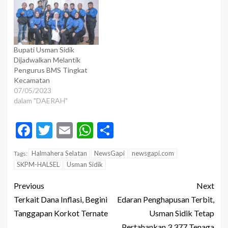
Bupati Usman Sidik
Dijadwalkan Melantik
Pengurus BMS Tingkat
Kecamatan
07/05/2023
dalam "DAERAH"
Facebook
Twitter
Email
WhatsApp
Share
Halmahera Selatan
NewsGapi
newsgapi.com
Tags:
SKPM-HALSEL
Usman Sidik
Previous
Next
Terkait Dana Inflasi, Begini
Edaran Penghapusan Terbit,
Tanggapan Korkot Ternate
Usman Sidik Tetap
Pertahankan 3.377 Tenaga