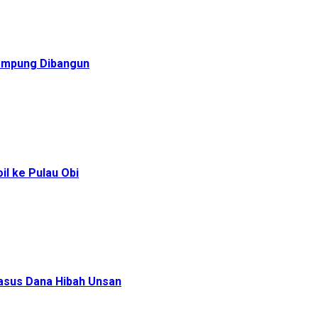
Rampung Dibangun
l ke Pulau Obi
Kasus Dana Hibah Unsan