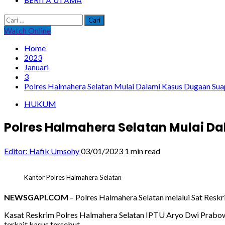
BERITA UTAMA
Cari
untuk:
Watch Online
Home
2023
Januari
3
Polres Halmahera Selatan Mulai Dalami Kasus Dugaan Sua
HUKUM
Polres Halmahera Selatan Mulai D
Editor: Hafik Umsohy
03/01/2023
1 min read
Kantor Polres Halmahera Selatan
NEWSGAPI.COM
– Polres Halmahera Selatan melalui Sat Resk
Kasat Reskrim Polres Halmahera Selatan IPTU Aryo Dwi Prabowo
terkait kasus tersebut.