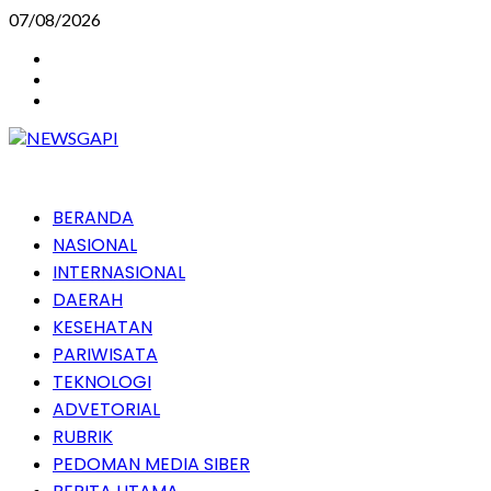
Skip
07/08/2026
to
Instagram
content
Facebook
Youtube
Primary
BERANDA
Menu
NASIONAL
INTERNASIONAL
DAERAH
KESEHATAN
PARIWISATA
TEKNOLOGI
ADVETORIAL
RUBRIK
PEDOMAN MEDIA SIBER