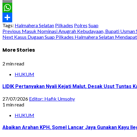
Email
WhatsApp
Tags:
Halmahera Selatan
Pilkades
Polres
Suap
Share
Post
Previous
Masuk Nominasi Anugrah Kebudayaan, Bupati Usman Sid
Next
Kasus Dugaan Suap Pilkades Halmahera Selatan Mendapat 
navigation
More Stories
2 min read
HUKUM
LIDIK Pertanyakan Nyali Kejati Malut, Desak Usut Tuntas 
27/07/2026
Editor: Hafik Umsohy
1 min read
HUKUM
Abaikan Arahan KPH, Somel Lancar Jaya Gunakan Kayu Ile