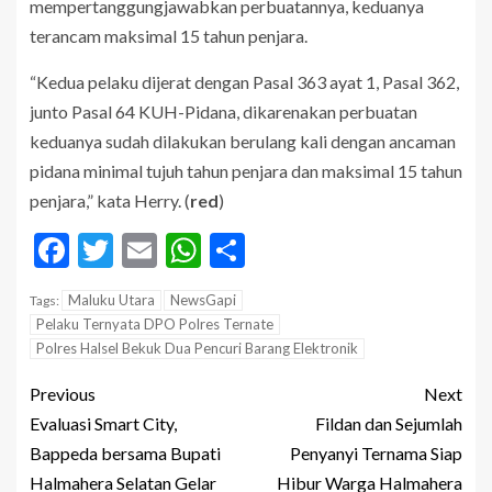
mempertanggungjawabkan perbuatannya, keduanya
terancam maksimal 15 tahun penjara.
“Kedua pelaku dijerat dengan Pasal 363 ayat 1, Pasal 362,
junto Pasal 64 KUH-Pidana, dikarenakan perbuatan
keduanya sudah dilakukan berulang kali dengan ancaman
pidana minimal tujuh tahun penjara dan maksimal 15 tahun
penjara,” kata Herry. (
red
)
Facebook
Twitter
Email
WhatsApp
Share
Maluku Utara
NewsGapi
Tags:
Pelaku Ternyata DPO Polres Ternate
Polres Halsel Bekuk Dua Pencuri Barang Elektronik
Previous
Next
Evaluasi Smart City,
Fildan dan Sejumlah
Bappeda bersama Bupati
Penyanyi Ternama Siap
Halmahera Selatan Gelar
Hibur Warga Halmahera