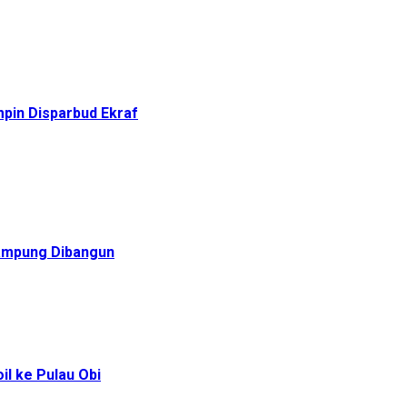
pin Disparbud Ekraf
Rampung Dibangun
l ke Pulau Obi