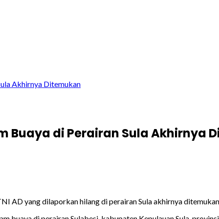
Sula Akhirnya Ditemukan
m Buaya di Perairan Sula Akhirnya 
NI AD yang dilaporkan hilang di perairan Sula akhirnya ditemuka
m buaya di perairan Sulabesi, kabupaten Kepulauan Sula, provins