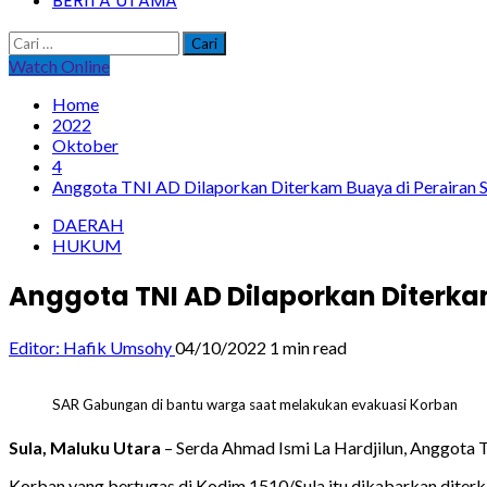
BERITA UTAMA
Cari
untuk:
Watch Online
Home
2022
Oktober
4
Anggota TNI AD Dilaporkan Diterkam Buaya di Perairan 
DAERAH
HUKUM
Anggota TNI AD Dilaporkan Diterka
Editor: Hafik Umsohy
04/10/2022
1 min read
SAR Gabungan di bantu warga saat melakukan evakuasi Korban
Sula, Maluku Utara
– Serda Ahmad Ismi La Hardjilun, Anggota T
Korban yang bertugas di Kodim 1510/Sula itu dikabarkan diterka