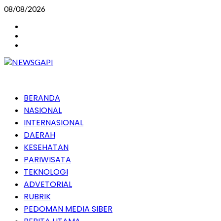
Skip
08/08/2026
to
Instagram
content
Facebook
Youtube
Primary
BERANDA
Menu
NASIONAL
INTERNASIONAL
DAERAH
KESEHATAN
PARIWISATA
TEKNOLOGI
ADVETORIAL
RUBRIK
PEDOMAN MEDIA SIBER