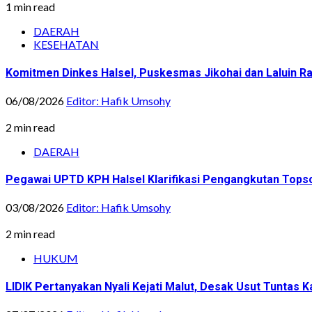
1 min read
DAERAH
KESEHATAN
Komitmen Dinkes Halsel, Puskesmas Jikohai dan Laluin 
06/08/2026
Editor: Hafik Umsohy
2 min read
DAERAH
Pegawai UPTD KPH Halsel Klarifikasi Pengangkutan Topsoi
03/08/2026
Editor: Hafik Umsohy
2 min read
HUKUM
LIDIK Pertanyakan Nyali Kejati Malut, Desak Usut Tuntas 