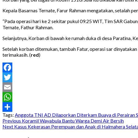
Kepala Basarnas Ternate, Farur Rahman mengatakan, setalah pe
“Pada operasi hari ke 2 sekitar pukul 09.25 WIT, Tim SAR Gabu
Ternate, Fathur Rahman.
Selanjutnya, Korban di bawah ke rumah duka di desa Paratina, K
Setelah korban ditemukan, tambah Fatur, operasi sar dinyatakan
terimakasih. (
red
)
Facebook
Twitter
Email
WhatsApp
Tags:
Anggota TNI AD Dilaporkan Diterkam Buaya di Perairan 
Share
Post
Previous
Koramil Wayabula Bantu Warga Demi Air Bersih
Next
Kasus Kekerasan Perempuan dan Anak di Halmahera Selat
navigation