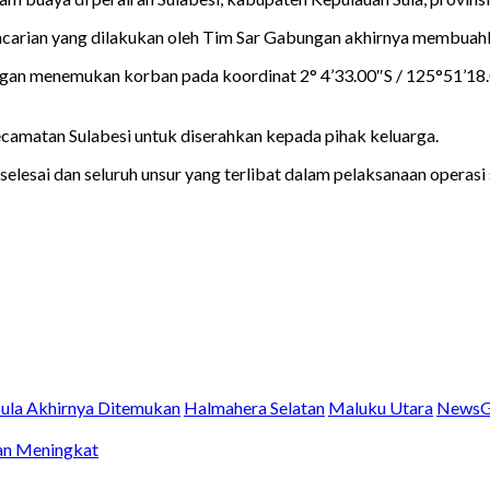
ncarian yang dilakukan oleh Tim Sar Gabungan akhirnya membuahk
ngan menemukan korban pada koordinat 2° 4’33.00″S / 125°51’18.0
ecamatan Sulabesi untuk diserahkan kepada pihak keluarga.
 selesai dan seluruh unsur yang terlibat dalam pelaksanaan opera
Sula Akhirnya Ditemukan
Halmahera Selatan
Maluku Utara
NewsG
an Meningkat