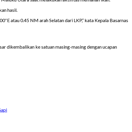
an hasil.
0″E atau 0.45 NM arah Selatan dari LKP,” kata Kepala Basarnas
si sar dikembalikan ke satuan masing-masing dengan ucapan
api