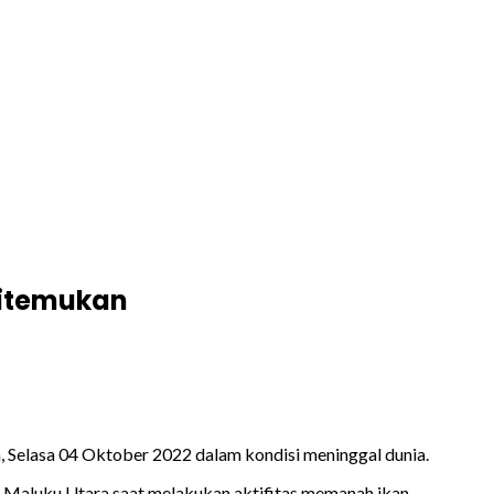
Ditemukan
n, Selasa 04 Oktober 2022 dalam kondisi meninggal dunia.
i Maluku Utara saat melakukan aktifitas memanah ikan.