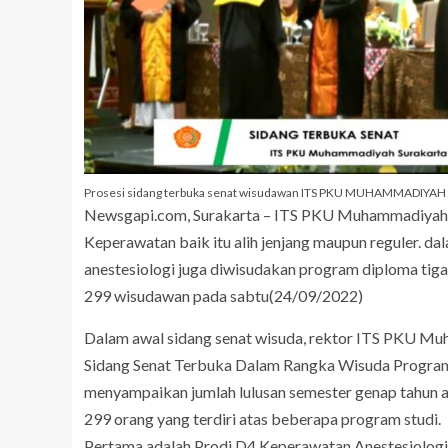
Prosesi sidang terbuka senat wisudawan ITS PKU MUHAMMADIYAH 
Newsgapi.com, Surakarta – ITS PKU Muhammadiyah S
Keperawatan baik itu alih jenjang maupun reguler. da
anestesiologi juga diwisudakan program diploma tig
299 wisudawan pada sabtu(24/09/2022)
Dalam awal sidang senat wisuda, rektor ITS PKU Mu
Sidang Senat Terbuka Dalam Rangka Wisuda Progra
menyampaikan jumlah lulusan semester genap tahun a
299 orang yang terdiri atas beberapa program studi.
Pertama adalah Prodi D4 Keperawatan Anestesiologi 