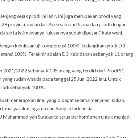
enjang sejak prodi ini lahir. Ini juga merupakan prodi yang
29 provinsi, mulai dari Aceh sampai Papua dan prodi dengan
u serta istimewanya, lulusannya sudah dipesan,” kata weni.
g dengan kelulusan uji kompetensi 100%. Sedangkan untuk D3
petensi 100%. Terakhir adalah D3 Kebidanan sebanyak 11 orang
ran 2021/2022 sebanyak 135 orang yang terdiri dari Prodi S1
 yang sudah wisuda pada tanggal 25 Juni 2022 lalu. Untuk
 prodi sebanyak 100%.
pat menerapkan ilmu yang didapat selama menjalani kuliah.
diri, masyarakat, agama dan Bangsa Indonesia.
PKU Muhammadiyah Surakarta terus berkomitmen untuk menjadi
aih prestasi antaranya mendapatkan penghargaan Solo Best