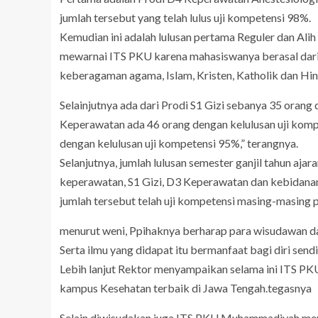
jumlah tersebut yang telah lulus uji kompetensi 98%.
Kemudian ini adalah lulusan pertama Reguler dan Alih J
mewarnai ITS PKU karena mahasiswanya berasal dari 
keberagaman agama, Islam, Kristen, Katholik dan Hind
Selainjutnya ada dari Prodi S1 Gizi sebanya 35 oran
Keperawatan ada 46 orang dengan kelulusan uji kom
dengan kelulusan uji kompetensi 95%,” terangnya.
Selanjutnya, jumlah lulusan semester ganjil tahun aja
keperawatan, S1 Gizi, D3 Keperawatan dan kebidanan
jumlah tersebut telah uji kompetensi masing-masing
menurut weni, Ppihaknya berharap para wisudawan da
Serta ilmu yang didapat itu bermanfaat bagi diri sen
Lebih lanjut Rektor menyampaikan selama ini ITS 
kampus Kesehatan terbaik di Jawa Tengah.tegasnya
Selain diwisudakan juga ITS PKU Muhammadiyah mer