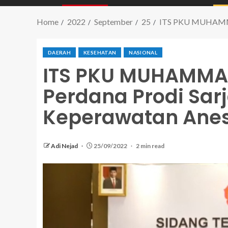
Home
2022
September
25
ITS PKU MUHAMMAD
DAERAH
KESEHATAN
NASIONAL
ITS PKU MUHAMMA
Perdana Prodi Sar
Keperawatan Anes
Adi Nejad
25/09/2022
2 min read