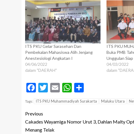
ITS PKU Gelar Sarasehan Dan
ITS PKU MUH
Pembekalan Mahasiswa Alih Jenjang
Buka PMB Tahu
Anestesiologi Angkatan I
Unggulan Siap
04/06/2022
04/03/2022
dalam "DAERAH"
dalam "DAERA
Facebook
Twitter
Email
WhatsApp
Share
ITS PKU Muhammadiyah Surakarta
Maluku Utara
Ne
Tags:
Previous
Cakades Wayamiga Nomor Urut 3, Dahlan Malty Opt
Menang Telak