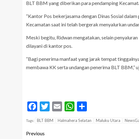
BLT BBM yang diberikan para pendamping Kecamat
“Kantor Pos bekerjasama dengan Dinas Sosial dala
Kecamatan saat ini telah bergerak menyalurkan un
Meski begitu, Ridwan mengatakan, selain penyaluran 
dilayani di kantor pos.
“Bagi penerima manfaat yang jarak tempat tinggalny
membawa KK serta undangan penerima BLT BBM,” uja
Facebook
Twitter
Email
WhatsApp
Share
BLT BBM
Halmahera Selatan
Maluku Utara
NewsGa
Tags:
Previous