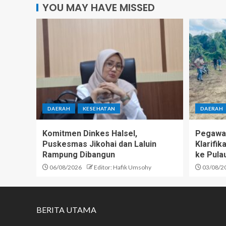
YOU MAY HAVE MISSED
DAERAH
KESEHATAN
DAERAH
Komitmen Dinkes Halsel,
Pegawai
Puskesmas Jikohai dan Laluin
Klarifi
Rampung Dibangun
ke Pula
06/08/2026
Editor: Hafik Umsohy
03/08/2
BERITA UTAMA