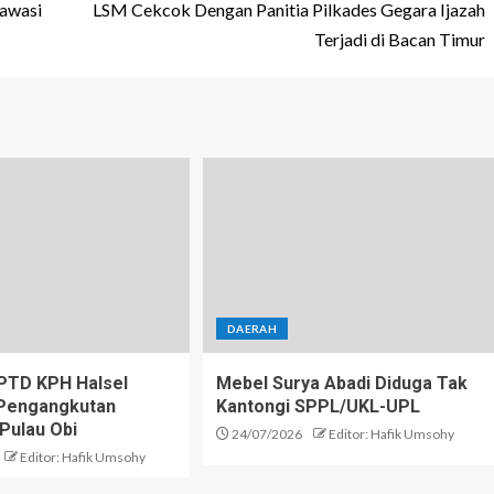
Kawasi
LSM Cekcok Dengan Panitia Pilkades Gegara Ijazah
Terjadi di Bacan Timur
DAERAH
PTD KPH Halsel
Mebel Surya Abadi Diduga Tak
i Pengangkutan
Kantongi SPPL/UKL-UPL
 Pulau Obi
24/07/2026
Editor: Hafik Umsohy
Editor: Hafik Umsohy