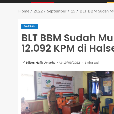
Home
2022
September
15
BLT BBM Sudah Mul
DAERAH
BLT BBM Sudah Mul
12.092 KPM di Hals
Editor: Hafik Umsohy
15/09/2022
1 min read