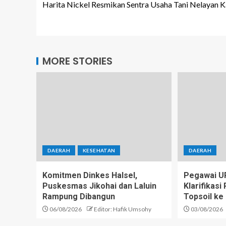
Harita Nickel Resmikan Sentra Usaha Tani Nelayan 
MORE STORIES
DAERAH
KESEHATAN
DAERAH
Komitmen Dinkes Halsel,
Pegawai U
Puskesmas Jikohai dan Laluin
Klarifikas
Rampung Dibangun
Topsoil ke
06/08/2026
Editor: Hafik Umsohy
03/08/2026