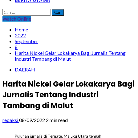
BERITA UTAMA
Cari
untuk:
Watch Online
Home
2022
September
8
Harita Nickel Gelar Lokakarya Bagi Jurnalis Tentang
Industri Tambang di Malut
DAERAH
Harita Nickel Gelar Lokakarya Bagi
Jurnalis Tentang Industri
Tambang di Malut
redaksi
08/09/2022
2 min read
Puluhan jurnalis di Ternate, Maluku Utara tengah