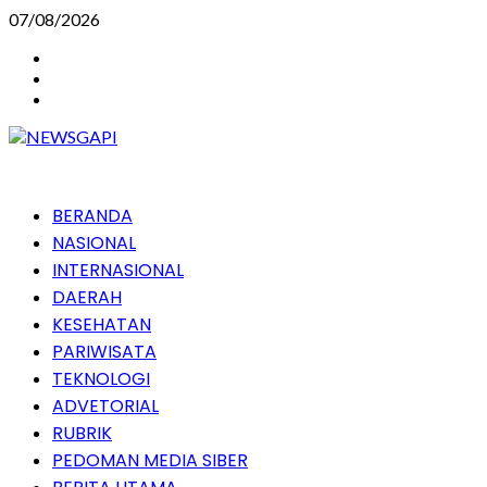
Skip
07/08/2026
to
Instagram
content
Facebook
Youtube
Primary
BERANDA
Menu
NASIONAL
INTERNASIONAL
DAERAH
KESEHATAN
PARIWISATA
TEKNOLOGI
ADVETORIAL
RUBRIK
PEDOMAN MEDIA SIBER