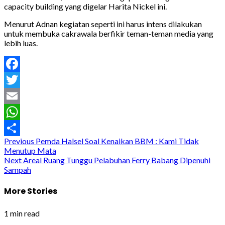
capacity building yang digelar Harita Nickel ini.
Menurut Adnan kegiatan seperti ini harus intens dilakukan
untuk membuka cakrawala berfikir teman-teman media yang
lebih luas.
Facebook
Twitter
Email
WhatsApp
Post
Previous
Pemda Halsel Soal Kenaikan BBM : Kami Tidak
Share
Menutup Mata
navigation
Next
Areal Ruang Tunggu Pelabuhan Ferry Babang Dipenuhi
Sampah
More Stories
1 min read