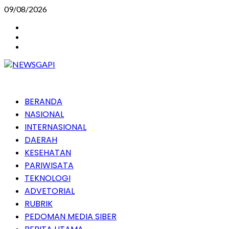
Skip
09/08/2026
to
Instagram
content
Facebook
Youtube
Primary
BERANDA
Menu
NASIONAL
INTERNASIONAL
DAERAH
KESEHATAN
PARIWISATA
TEKNOLOGI
ADVETORIAL
RUBRIK
PEDOMAN MEDIA SIBER