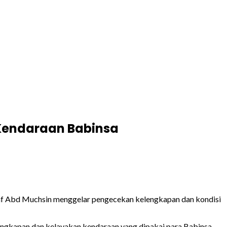
 Kendaraan Babinsa
Inf Abd Muchsin menggelar pengecekan kelengkapan dan kondisi
engkapan dan kelayakan kendaraan yang dipakai para Babinsa