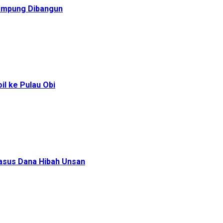
Rampung Dibangun
l ke Pulau Obi
Kasus Dana Hibah Unsan