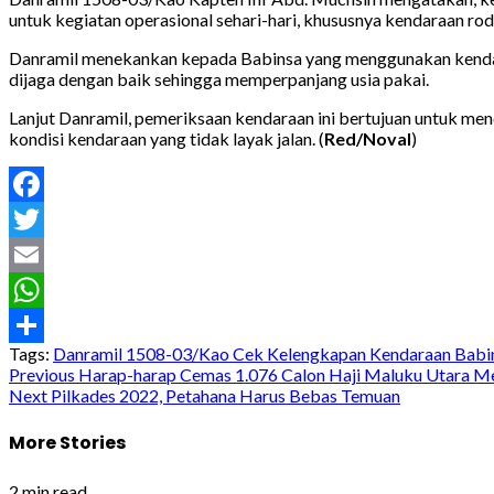
untuk kegiatan operasional sehari-hari, khususnya kendaraan rod
Danramil menekankan kepada Babinsa yang menggunakan kendara
dijaga dengan baik sehingga memperpanjang usia pakai.
Lanjut Danramil, pemeriksaan kendaraan ini bertujuan untuk mence
kondisi kendaraan yang tidak layak jalan. (
Red/Noval
)
Facebook
Twitter
Email
WhatsApp
Tags:
Danramil 1508-03/Kao Cek Kelengkapan Kendaraan Babi
Share
Post
Previous
Harap-harap Cemas 1.076 Calon Haji Maluku Utara M
Next
Pilkades 2022, Petahana Harus Bebas Temuan
navigation
More Stories
2 min read