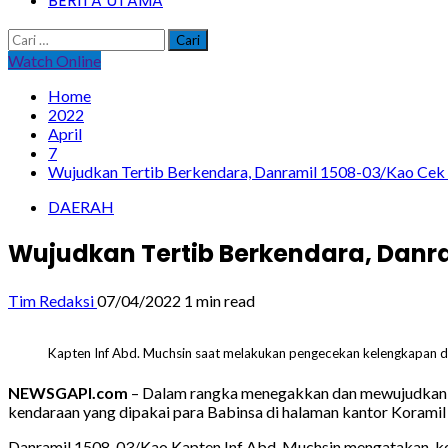
BERITA UTAMA
Cari
untuk:
Watch Online
Home
2022
April
7
Wujudkan Tertib Berkendara, Danramil 1508-03/Kao Cek
DAERAH
Wujudkan Tertib Berkendara, Danr
Tim Redaksi
07/04/2022
1 min read
Kapten Inf Abd. Muchsin saat melakukan pengecekan kelengkapan da
NEWSGAPI.com
– Dalam rangka menegakkan dan mewujudkan di
kendaraan yang dipakai para Babinsa di halaman kantor Koram
Danramil 1508-03/Kao Kapten Inf Abd. Muchsin mengatakan, keg