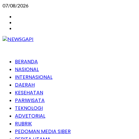
Skip
07/08/2026
to
Instagram
content
Facebook
Youtube
Primary
BERANDA
Menu
NASIONAL
INTERNASIONAL
DAERAH
KESEHATAN
PARIWISATA
TEKNOLOGI
ADVETORIAL
RUBRIK
PEDOMAN MEDIA SIBER