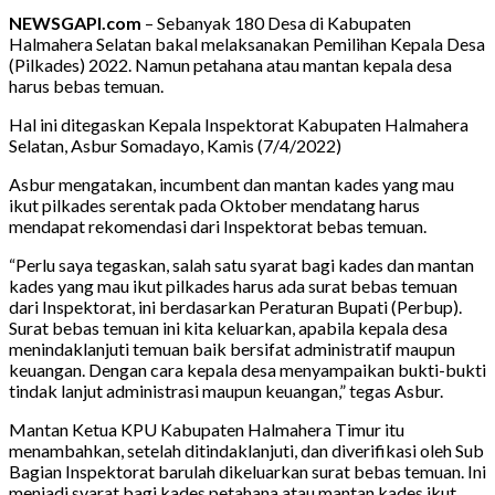
NEWSGAPI.com
– Sebanyak 180 Desa di Kabupaten
Halmahera Selatan bakal melaksanakan Pemilihan Kepala Desa
(Pilkades) 2022. Namun petahana atau mantan kepala desa
harus bebas temuan.
Hal ini ditegaskan Kepala Inspektorat Kabupaten Halmahera
Selatan, Asbur Somadayo, Kamis (7/4/2022)
Asbur mengatakan, incumbent dan mantan kades yang mau
ikut pilkades serentak pada Oktober mendatang harus
mendapat rekomendasi dari Inspektorat bebas temuan.
“Perlu saya tegaskan, salah satu syarat bagi kades dan mantan
kades yang mau ikut pilkades harus ada surat bebas temuan
dari Inspektorat, ini berdasarkan Peraturan Bupati (Perbup).
Surat bebas temuan ini kita keluarkan, apabila kepala desa
menindaklanjuti temuan baik bersifat administratif maupun
keuangan. Dengan cara kepala desa menyampaikan bukti-bukti
tindak lanjut administrasi maupun keuangan,” tegas Asbur.
Mantan Ketua KPU Kabupaten Halmahera Timur itu
menambahkan, setelah ditindaklanjuti, dan diverifikasi oleh Sub
Bagian Inspektorat barulah dikeluarkan surat bebas temuan. Ini
menjadi syarat bagi kades petahana atau mantan kades ikut