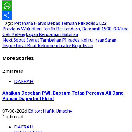
Email
WhatsApp
Tags:
Petahana Harus Bebas Temuan
Pilkades 2022
Share
Post
Previous
Wujudkan Tertib Berkendara, Danramil 1508-03/Kao
Cek Kelengkapan Kendaraan Babinsa
navigation
Next
Sebut Syarat Tambahan Pilkades Keliru, Irsan Saran
Inspektorat Buat Rekomendasi ke Kepolisian
More Stories
2 min read
DAERAH
Abaikan Desakan PWI, Bassam Tetap Percaya Ali Dano
Pimpin Disparbud Ekraf
07/08/2026
Editor: Hafik Umsohy
1 min read
DAERAH