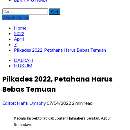
BERITA UTAMA
Cari
untuk:
Watch Online
Home
2022
April
7
Pilkades 2022, Petahana Harus Bebas Temuan
DAERAH
HUKUM
Pilkades 2022, Petahana Harus
Bebas Temuan
Editor: Hafik Umsohy
07/04/2022
2 min read
Kepala Inspektorat Kabupaten Halmahera Selatan, Asbur
Somadayo