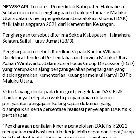
NEWSGAPI
, Ternate – Pemerintah Kabupaten Halmahera
Selatan menerima penghargaan terbaik pertama se Maluku
Utara dalam kinerja pengelolaan dana alokasi khusus (DAK)
fisik tahun anggaran 2021 dari Kementrian Keuangan.
Penghargaan tersebut diterima Sekda Kabupaten Halmahera
Selatan, Saiful Turuy, Jumat (18/3).
Penghargaan tersebut diberikan Kepala Kantor Wilayah
Direktorat Jenderal Perbendaharaan Provinsi Maluku Utara,
Adnan Wimbyarto, dalam acara Focus Group Discussion (FGD)
yang merupakan ajang penganugerahan penghargaan yang
diselenggarakan Kementerian Keuangan melalui Kanwil DJPb
Maluku Utara.
Kriteria yang dinilai pada kategori pengelolaan DAK Fisik
diantaranya ketepatan waktu penyampaian dokumen
persyaratan pengajuan, kelengkapan dokumen yang
disampaikan, serta persentase realisasi penyerapan DAK fisik
per tahapan.
“Penghargaan penilaian kinerja pengelolaan DAK fisik 2021
merupakan motivasi untuk bekerja lebih cepat dan tepat,” ucap
Sekda Halsel, Saiful Turuy usai menerima penghargaan.