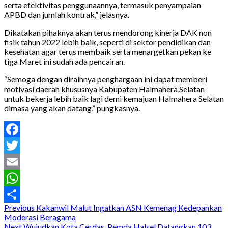
serta efektivitas penggunaannya, termasuk penyampaian
APBD dan jumlah kontrak,” jelasnya.
Dikatakan pihaknya akan terus mendorong kinerja DAK non
fisik tahun 2022 lebih baik, seperti di sektor pendidikan dan
kesehatan agar terus membaik serta menargetkan pekan ke
tiga Maret ini sudah ada pencairan.
“Semoga dengan diraihnya penghargaan ini dapat memberi
motivasi daerah khususnya Kabupaten Halmahera Selatan
untuk bekerja lebih baik lagi demi kemajuan Halmahera Selatan
dimasa yang akan datang,” pungkasnya.
Facebook
Twitter
Email
WhatsApp
Post
Previous
Kakanwil Malut Ingatkan ASN Kemenag Kedepankan
Share
Moderasi Beragama
Next
Wujudkan Kota Cerdas, Pemda Halsel Datangkan 103