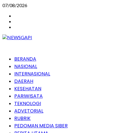
Skip
07/08/2026
to
Instagram
content
Facebook
Youtube
Primary
BERANDA
Menu
NASIONAL
INTERNASIONAL
DAERAH
KESEHATAN
PARIWISATA
TEKNOLOGI
ADVETORIAL
RUBRIK
PEDOMAN MEDIA SIBER