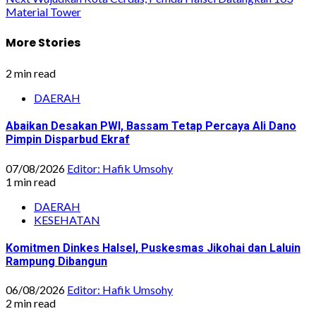
navigation
Material Tower
More Stories
2 min read
DAERAH
Abaikan Desakan PWI, Bassam Tetap Percaya Ali Dano
Pimpin Disparbud Ekraf
07/08/2026
Editor: Hafik Umsohy
1 min read
DAERAH
KESEHATAN
Komitmen Dinkes Halsel, Puskesmas Jikohai dan Laluin
Rampung Dibangun
06/08/2026
Editor: Hafik Umsohy
2 min read