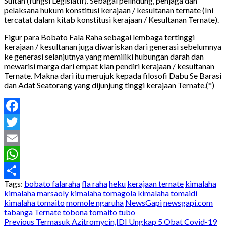
Sultan (fungsi Legislatif). Sebagai pelindung, penjaga dan
pelaksana hukum konstitusi kerajaan / kesultanan ternate (Ini
tercatat dalam kitab konstitusi kerajaan / Kesultanan Ternate).
Figur para Bobato Fala Raha sebagai lembaga tertinggi
kerajaan / kesultanan juga diwariskan dari generasi sebelumnya
ke generasi selanjutnya yang memiliki hubungan darah dan
mewarisi marga dari empat klan pendiri kerajaan / kesultanan
Ternate. Makna dari itu merujuk kepada filosofi Dabu Se Barasi
dan Adat Seatorang yang dijunjung tinggi kerajaan Ternate.(*)
Facebook
Twitter
Email
WhatsApp
Tags:
bobato falaraha
fla raha
heku
kerajaan ternate
kimalaha
Share
kimalaha marsaoly
kimalaha tomagola
kimalaha tomaidi
kimalaha tomaito
momole ngaruha
NewsGapi
newsgapi.com
tabanga
Ternate
tobona
tomaito
tubo
Post
Previous
Termasuk Azitromycin,IDI Ungkap 5 Obat Covid-19