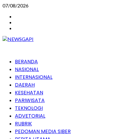
Skip
07/08/2026
to
Instagram
content
Facebook
Youtube
Primary
BERANDA
Menu
NASIONAL
INTERNASIONAL
DAERAH
KESEHATAN
PARIWISATA
TEKNOLOGI
ADVETORIAL
RUBRIK
PEDOMAN MEDIA SIBER