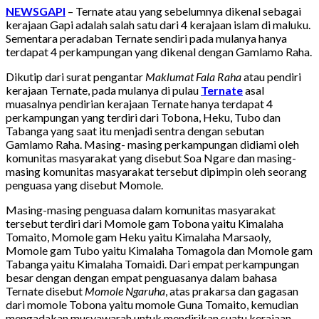
NEWSGAPI
– Ternate atau yang sebelumnya dikenal sebagai
kerajaan Gapi adalah salah satu dari 4 kerajaan islam di maluku.
Sementara peradaban Ternate sendiri pada mulanya hanya
terdapat 4 perkampungan yang dikenal dengan Gamlamo Raha.
Dikutip dari surat pengantar
Maklumat Fala Raha
atau pendiri
kerajaan Ternate, pada mulanya di pulau
Ternate
asal
muasalnya pendirian kerajaan Ternate hanya terdapat 4
perkampungan yang terdiri dari Tobona, Heku, Tubo dan
Tabanga yang saat itu menjadi sentra dengan sebutan
Gamlamo Raha. Masing- masing perkampungan didiami oleh
komunitas masyarakat yang disebut Soa Ngare dan masing-
masing komunitas masyarakat tersebut dipimpin oleh seorang
penguasa yang disebut Momole.
Masing-masing penguasa dalam komunitas masyarakat
tersebut terdiri dari Momole gam Tobona yaitu Kimalaha
Tomaito, Momole gam Heku yaitu Kimalaha Marsaoly,
Momole gam Tubo yaitu Kimalaha Tomagola dan Momole gam
Tabanga yaitu Kimalaha Tomaidi. Dari empat perkampungan
besar dengan dengan empat penguasanya dalam bahasa
Ternate disebut
Momole Ngaruha
, atas prakarsa dan gagasan
dari momole Tobona yaitu momole Guna Tomaito, kemudian
mengadakan musyawarah untuk mendirikan suatu kerajaan