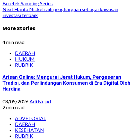
Berefek Samping Serius
navigation
Next
Harita Nickel raih penghargaan sebagai kawasan
investasi terbaik
More Stories
4 min read
DAERAH
HUKUM
RUBRIK
Arisan Online: Mengurai Jerat Hukum, Pergeseran
Tradisi, dan Perlindungan Konsumen di Era Digital.Oleh
Hardina
08/05/2026
Adi Nejad
2 min read
ADVETORIAL
DAERAH
KESEHATAN
RUBRIK