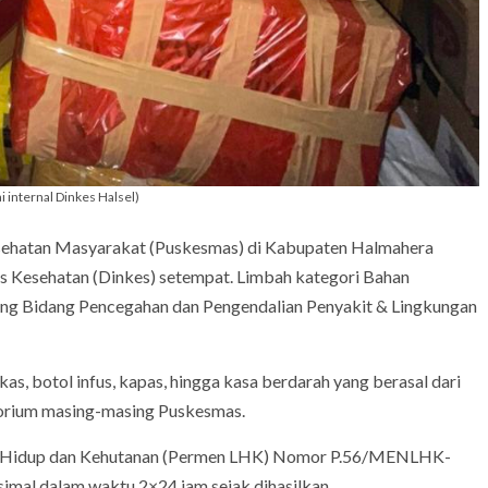
 internal Dinkes Halsel)
sehatan Masyarakat (Puskesmas) di Kabupaten Halmahera
s Kesehatan (Dinkes) setempat. Limbah kategori Bahan
uang Bidang Pencegahan dan Pengendalian Penyakit & Lingkungan
as, botol infus, kapas, hingga kasa berdarah yang berasal dari
torium masing-masing Puskesmas.
an Hidup dan Kehutanan (Permen LHK) Nomor P.56/MENLHK-
mal dalam waktu 2×24 jam sejak dihasilkan.