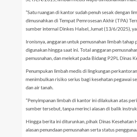
“Satu ruangan di kantor sudah penuh sesak dengan li
dimusnahkan di Tempat Pemrosesan Akhir (TPA) Tern
sumber internal Dinkes Halsel, Jumat (13/6/2025), 
Ironisnya, anggaran untuk pemusnahan limbah tahap 
digunakan hingga saat ini. Total anggaran pemusnahan
pemusnahan, dan melekat pada Bidang P2PL Dinas K
Penumpukan limbah medis di lingkungan perkantoran 
menimbulkan risiko serius bagi kesehatan pegawai se
dan air tanah.
“Penyimpanan limbah di kantor ini dilakukan atas pe
sumber tersebut, tanpa merinci alasan di balik inst
Hingga berita ini diturunkan, pihak Dinas Kesehata
alasan penundaan pemusnahan serta status penggunaan