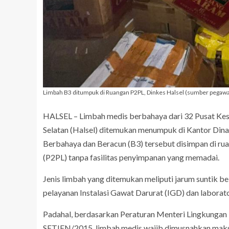
Limbah B3 ditumpuk di Ruangan P2PL, Dinkes Halsel (sumber pegawai
HALSEL – Limbah medis berbahaya dari 32 Pusat Ke
Selatan (Halsel) ditemukan menumpuk di Kantor Dina
Berbahaya dan Beracun (B3) tersebut disimpan di r
(P2PL) tanpa fasilitas penyimpanan yang memadai.
Jenis limbah yang ditemukan meliputi jarum suntik bek
pelayanan Instalasi Gawat Darurat (IGD) dan labora
Padahal, berdasarkan Peraturan Menteri Lingkung
SETJEN/2015, limbah medis wajib dimusnahkan maksi