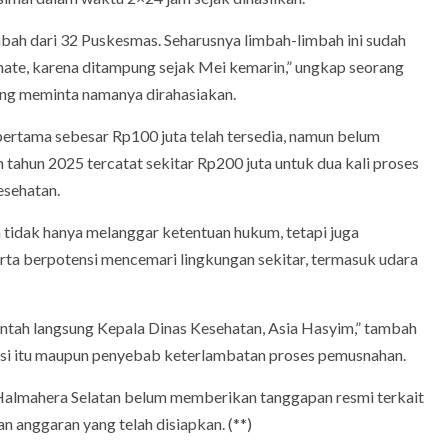
mbah dari 32 Puskesmas. Seharusnya limbah-limbah ini sudah
ate, karena ditampung sejak Mei kemarin,” ungkap seorang
yang meminta namanya dirahasiakan.
pertama sebesar Rp100 juta telah tersedia, namun belum
 tahun 2025 tercatat sekitar Rp200 juta untuk dua kali proses
esehatan.
tidak hanya melanggar ketentuan hukum, tetapi juga
rta berpotensi mencemari lingkungan sekitar, termasuk udara
rintah langsung Kepala Dinas Kesehatan, Asia Hasyim,” tambah
ruksi itu maupun penyebab keterlambatan proses pemusnahan.
n Halmahera Selatan belum memberikan tanggapan resmi terkait
 anggaran yang telah disiapkan. (**)