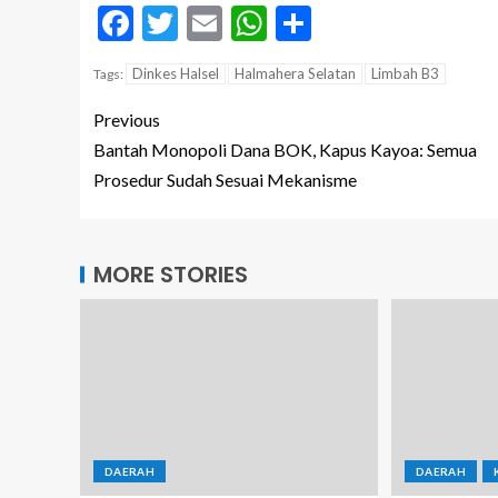
Facebook
Twitter
Email
WhatsApp
Share
Dinkes Halsel
Halmahera Selatan
Limbah B3
Tags:
Previous
Bantah Monopoli Dana BOK, Kapus Kayoa: Semua
Prosedur Sudah Sesuai Mekanisme
MORE STORIES
DAERAH
DAERAH