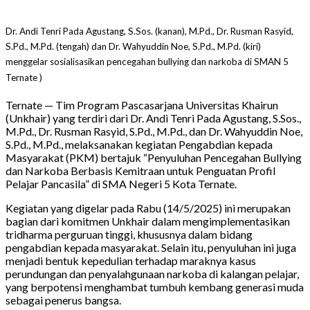
Dr. Andi Tenri Pada Agustang, S.Sos. (kanan), M.Pd., Dr. Rusman Rasyid,
S.Pd., M.Pd. (tengah) dan Dr. Wahyuddin Noe, S.Pd., M.Pd. (kiri)
menggelar sosialisasikan pencegahan bullying dan narkoba di SMAN 5
Ternate )
Ternate — Tim Program Pascasarjana Universitas Khairun
(Unkhair) yang terdiri dari Dr. Andi Tenri Pada Agustang, S.Sos.,
M.Pd., Dr. Rusman Rasyid, S.Pd., M.Pd., dan Dr. Wahyuddin Noe,
S.Pd., M.Pd., melaksanakan kegiatan Pengabdian kepada
Masyarakat (PKM) bertajuk “Penyuluhan Pencegahan Bullying
dan Narkoba Berbasis Kemitraan untuk Penguatan Profil
Pelajar Pancasila” di SMA Negeri 5 Kota Ternate.
Kegiatan yang digelar pada Rabu (14/5/2025) ini merupakan
bagian dari komitmen Unkhair dalam mengimplementasikan
tridharma perguruan tinggi, khususnya dalam bidang
pengabdian kepada masyarakat. Selain itu, penyuluhan ini juga
menjadi bentuk kepedulian terhadap maraknya kasus
perundungan dan penyalahgunaan narkoba di kalangan pelajar,
yang berpotensi menghambat tumbuh kembang generasi muda
sebagai penerus bangsa.