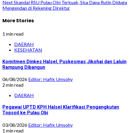
navigation
Next
Skandal RSU Pulau Obi Terkuak, Sisa Dana Rutin Diduga
Mengendap di Rekening Direktur
More Stories
1 min read
DAERAH
KESEHATAN
Komitmen Dinkes Halsel, Puskesmas Jikohai dan Laluin
Rampung Dibangun
06/08/2026
Editor: Hafik Umsohy
2 min read
DAERAH
Pegawai UPTD KPH Halsel Klarifikasi Pengangkutan
Topsoil ke Pulau Obi
03/08/2026
Editor: Hafik Umsohy
1 min read