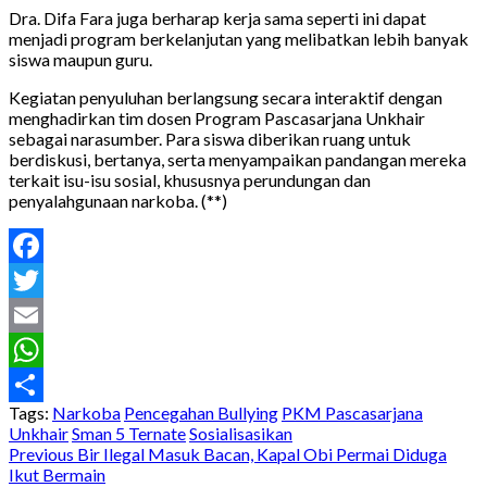
Dra. Difa Fara juga berharap kerja sama seperti ini dapat
menjadi program berkelanjutan yang melibatkan lebih banyak
siswa maupun guru.
Kegiatan penyuluhan berlangsung secara interaktif dengan
menghadirkan tim dosen Program Pascasarjana Unkhair
sebagai narasumber. Para siswa diberikan ruang untuk
berdiskusi, bertanya, serta menyampaikan pandangan mereka
terkait isu-isu sosial, khususnya perundungan dan
penyalahgunaan narkoba. (**)
Facebook
Twitter
Email
WhatsApp
Tags:
Narkoba
Pencegahan Bullying
PKM Pascasarjana
Share
Unkhair
Sman 5 Ternate
Sosialisasikan
Post
Previous
Bir Ilegal Masuk Bacan, Kapal Obi Permai Diduga
Ikut Bermain