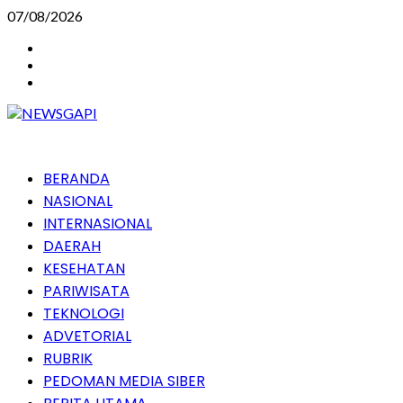
Skip
07/08/2026
to
Instagram
content
Facebook
Youtube
Primary
BERANDA
Menu
NASIONAL
INTERNASIONAL
DAERAH
KESEHATAN
PARIWISATA
TEKNOLOGI
ADVETORIAL
RUBRIK
PEDOMAN MEDIA SIBER