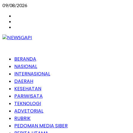
Skip
09/08/2026
to
Instagram
content
Facebook
Youtube
Primary
BERANDA
Menu
NASIONAL
INTERNASIONAL
DAERAH
KESEHATAN
PARIWISATA
TEKNOLOGI
ADVETORIAL
RUBRIK
PEDOMAN MEDIA SIBER