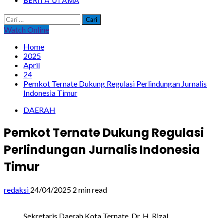
BERITA UTAMA
Cari
untuk:
Watch Online
Home
2025
April
24
Pemkot Ternate Dukung Regulasi Perlindungan Jurnalis
Indonesia Timur
DAERAH
Pemkot Ternate Dukung Regulasi
Perlindungan Jurnalis Indonesia
Timur
redaksi
24/04/2025
2 min read
Sekretaris Daerah Kota Ternate, Dr. H. Rizal