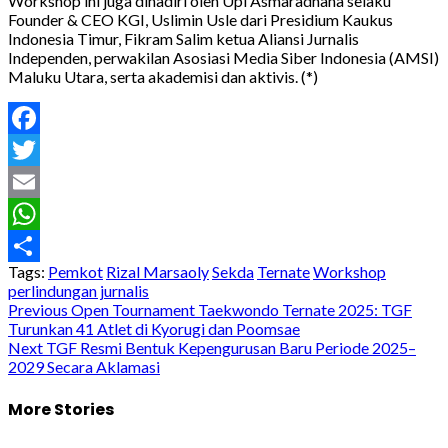
Workshop ini juga dihadiri oleh Upi Asmaradhana selaku
Founder & CEO KGI, Uslimin Usle dari Presidium Kaukus
Indonesia Timur, Fikram Salim ketua Aliansi Jurnalis
Independen, perwakilan Asosiasi Media Siber Indonesia (AMSI)
Maluku Utara, serta akademisi dan aktivis. (*)
Facebook
Twitter
Email
WhatsApp
Tags:
Pemkot
Rizal Marsaoly
Sekda
Ternate
Workshop
Share
perlindungan jurnalis
Post
Previous
Open Tournament Taekwondo Ternate 2025: TGF
Turunkan 41 Atlet di Kyorugi dan Poomsae
navigation
Next
TGF Resmi Bentuk Kepengurusan Baru Periode 2025–
2029 Secara Aklamasi
More Stories