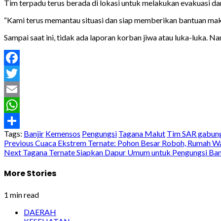
Tim terpadu terus berada di lokasi untuk melakukan evakuasi da
“Kami terus memantau situasi dan siap memberikan bantuan mak
Sampai saat ini, tidak ada laporan korban jiwa atau luka-luka. 
Facebook
Twitter
Email
WhatsApp
Tags:
Banjir
Kemensos
Pengungsi
Tagana Malut
Tim SAR gabun
Share
Post
Previous
Cuaca Ekstrem Ternate: Pohon Besar Roboh, Rumah Wa
Next
Tagana Ternate Siapkan Dapur Umum untuk Pengungsi Ban
navigation
More Stories
1 min read
DAERAH