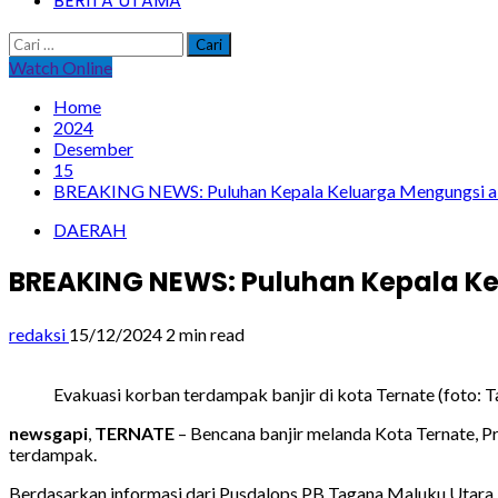
BERITA UTAMA
Cari
untuk:
Watch Online
Home
2024
Desember
15
BREAKING NEWS: Puluhan Kepala Keluarga Mengungsi aki
DAERAH
BREAKING NEWS: Puluhan Kepala Kel
redaksi
15/12/2024
2 min read
Evakuasi korban terdampak banjir di kota Ternate (foto: 
newsgapi
,
TERNATE
– Bencana banjir melanda Kota Ternate, P
terdampak.
Berdasarkan informasi dari Pusdalops PB Tagana Maluku Utara,