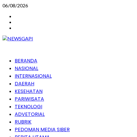
Skip
06/08/2026
to
Instagram
content
Facebook
Youtube
Primary
BERANDA
Menu
NASIONAL
INTERNASIONAL
DAERAH
KESEHATAN
PARIWISATA
TEKNOLOGI
ADVETORIAL
RUBRIK
PEDOMAN MEDIA SIBER