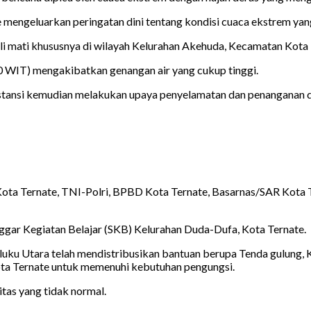
engeluarkan peringatan dini tentang kondisi cuaca ekstrem yang m
kali mati khususnya di wilayah Kelurahan Akehuda, Kecamatan Kota
00 WIT) mengakibatkan genangan air yang cukup tinggi.
stansi kemudian melakukan upaya penyelamatan dan penanganan da
Kota Ternate, TNI-Polri, BPBD Kota Ternate, Basarnas/SAR Kota 
ggar Kegiatan Belajar (SKB) Kelurahan Duda-Dufa, Kota Ternate.
luku Utara telah mendistribusikan bantuan berupa Tenda gulung, Ka
ota Ternate untuk memenuhi kebutuhan pengungsi.
itas yang tidak normal.