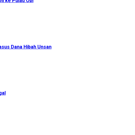
l ke Pulau Obi
Kasus Dana Hibah Unsan
gal