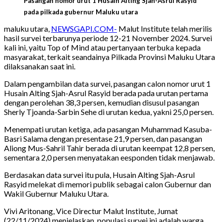
Pasangan nomor urut 1 Husain Alting Sjah-Asrul Rasyid
pada pilkada gubernur Maluku utara
maluku utara,
NEWSGAPI.COM-
Malut Institute telah merilis
hasil survei terbarunya periode 12-21 November 2024. Survei
kali ini, yaitu Top of Mind atau pertanyaan terbuka kepada
masyarakat, terkait seandainya Pilkada Provinsi Maluku Utara
dilaksanakan saat ini.
Dalam pengambilan data survei, pasangan calon nomor urut 1
Husain Alting Sjah-Asrul Rasyid berada pada urutan pertama
dengan perolehan 38,3 persen, kemudian disusul pasangan
Sherly Tjoanda-Sarbin Sehe di urutan kedua, yakni 25,0 persen.
Menempati urutan ketiga, ada pasangan Muhammad Kasuba-
Basri Salama dengan presentase 21,9 persen, dan pasangan
Aliong Mus-Sahril Tahir berada di urutan keempat 12,8 persen,
sementara 2,0 persen menyatakan eesponden tidak menjawab.
Berdasakan data survei itu pula, Husain Alting Sjah-Asrul
Rasyid melekat di memori publik sebagai calon Gubernur dan
Wakil Gubernur Maluku Utara.
Vivi Aritonang, Vice Directur Malut Institute, Jumat
(22/11/2024) menjelaskan, populasi survei ini adalah warga