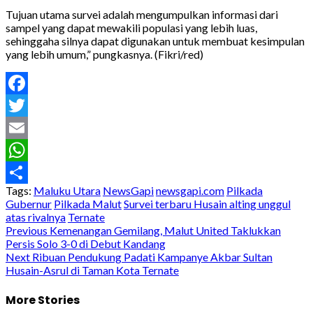
Tujuan utama survei adalah mengumpulkan informasi dari
sampel yang dapat mewakili populasi yang lebih luas,
sehinggaha silnya dapat digunakan untuk membuat kesimpulan
yang lebih umum,” pungkasnya. (Fikri/red)
Facebook
Twitter
Email
WhatsApp
Tags:
Maluku Utara
NewsGapi
newsgapi.com
Pilkada
Share
Gubernur
Pilkada Malut
Survei terbaru Husain alting unggul
atas rivalnya
Ternate
Post
Previous
Kemenangan Gemilang, Malut United Taklukkan
Persis Solo 3-0 di Debut Kandang
navigation
Next
Ribuan Pendukung Padati Kampanye Akbar Sultan
Husain-Asrul di Taman Kota Ternate
More Stories