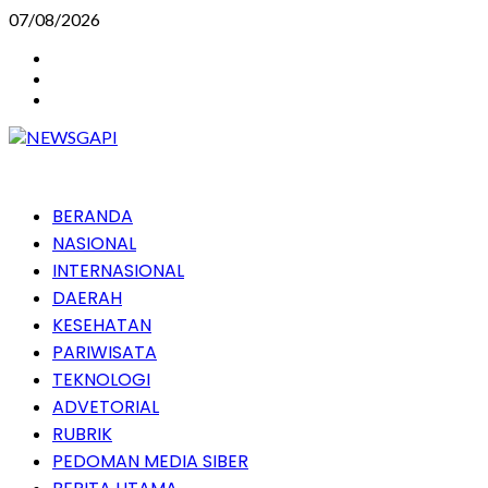
Skip
07/08/2026
to
Instagram
content
Facebook
Youtube
Primary
BERANDA
Menu
NASIONAL
INTERNASIONAL
DAERAH
KESEHATAN
PARIWISATA
TEKNOLOGI
ADVETORIAL
RUBRIK
PEDOMAN MEDIA SIBER