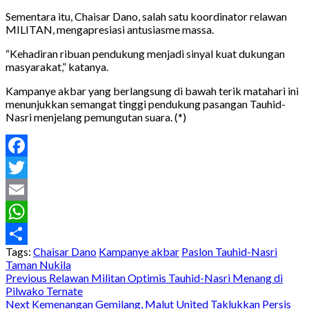
Sementara itu, Chaisar Dano, salah satu koordinator relawan
MILITAN, mengapresiasi antusiasme massa.
“Kehadiran ribuan pendukung menjadi sinyal kuat dukungan
masyarakat,” katanya.
Kampanye akbar yang berlangsung di bawah terik matahari ini
menunjukkan semangat tinggi pendukung pasangan Tauhid-
Nasri menjelang pemungutan suara. (*)
Facebook
Twitter
Email
WhatsApp
Tags:
Chaisar Dano
Kampanye akbar
Paslon Tauhid-Nasri
Share
Taman Nukila
Post
Previous
Relawan Militan Optimis Tauhid-Nasri Menang di
Pilwako Ternate
navigation
Next
Kemenangan Gemilang, Malut United Taklukkan Persis