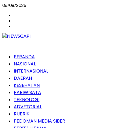
Skip
06/08/2026
to
Instagram
content
Facebook
Youtube
Primary
BERANDA
Menu
NASIONAL
INTERNASIONAL
DAERAH
KESEHATAN
PARIWISATA
TEKNOLOGI
ADVETORIAL
RUBRIK
PEDOMAN MEDIA SIBER