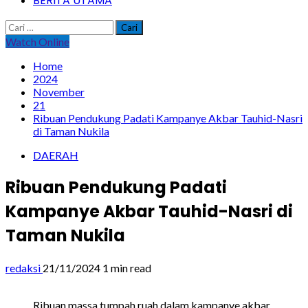
BERITA UTAMA
Cari
untuk:
Watch Online
Home
2024
November
21
Ribuan Pendukung Padati Kampanye Akbar Tauhid-Nasri
di Taman Nukila
DAERAH
Ribuan Pendukung Padati
Kampanye Akbar Tauhid-Nasri di
Taman Nukila
redaksi
21/11/2024
1 min read
Ribuan massa tumpah ruah dalam kampanye akbar