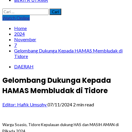
BERITA UTAMA
Cari
untuk:
Watch Online
Home
2024
November
7
Gelombang Dukunga Kepada HAMAS Membludak di
Tidore
DAERAH
Gelombang Dukunga Kepada
HAMAS Membludak di Tidore
Editor: Hafik Umsohy
07/11/2024
2 min read
Warga Soasio, Tidore Kepulauan dukung HAS dan MASIH AMAN di
Pilkada 2024