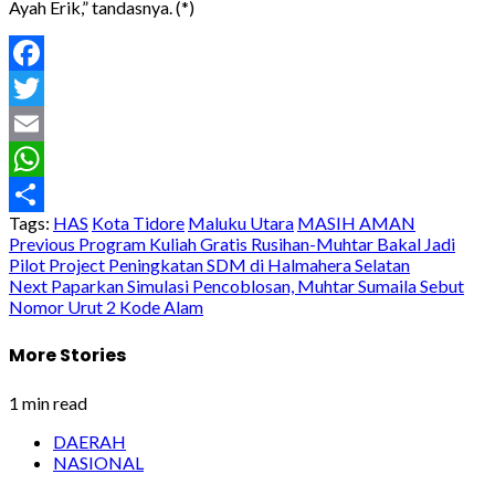
Ayah Erik,” tandasnya. (*)
Facebook
Twitter
Email
WhatsApp
Tags:
HAS
Kota Tidore
Maluku Utara
MASIH AMAN
Share
Post
Previous
Program Kuliah Gratis Rusihan-Muhtar Bakal Jadi
Pilot Project Peningkatan SDM di Halmahera Selatan
navigation
Next
Paparkan Simulasi Pencoblosan, Muhtar Sumaila Sebut
Nomor Urut 2 Kode Alam
More Stories
1 min read
DAERAH
NASIONAL