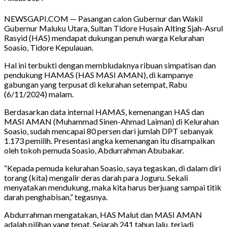
NEWSGAPI.COM — Pasangan calon Gubernur dan Wakil
Gubernur Maluku Utara, Sultan Tidore Husain Alting Sjah-Asrul
Rasyid (HAS) mendapat dukungan penuh warga Kelurahan
Soasio, Tidore Kepulauan.
Hal ini terbukti dengan membludaknya ribuan simpatisan dan
pendukung HAMAS (HAS MASI AMAN), di kampanye
gabungan yang terpusat di kelurahan setempat, Rabu
(6/11/2024) malam.
Berdasarkan data internal HAMAS, kemenangan HAS dan
MASI AMAN (Muhammad Sinen-Ahmad Laiman) di Kelurahan
Soasio, sudah mencapai 80 persen dari jumlah DPT sebanyak
1.173 pemilih. Presentasi angka kemenangan itu disampaikan
oleh tokoh pemuda Soasio, Abdurrahman Abubakar.
“Kepada pemuda kelurahan Soasio, saya tegaskan, di dalam diri
torang (kita) mengalir deras darah para Joguru. Sekali
menyatakan mendukung, maka kita harus berjuang sampai titik
darah penghabisan,” tegasnya.
Abdurrahman mengatakan, HAS Malut dan MASI AMAN
adalah pilihan yang tepat. Sejarah 241 tahun lalu, terjadi