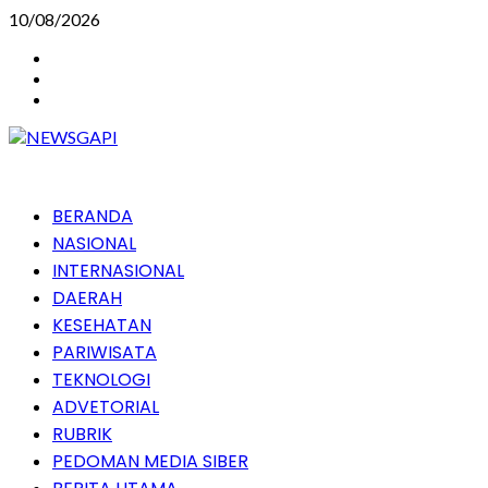
Skip
10/08/2026
to
Instagram
content
Facebook
Youtube
Primary
BERANDA
Menu
NASIONAL
INTERNASIONAL
DAERAH
KESEHATAN
PARIWISATA
TEKNOLOGI
ADVETORIAL
RUBRIK
PEDOMAN MEDIA SIBER