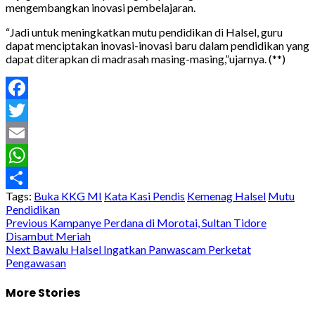
mengembangkan inovasi pembelajaran.
“Jadi untuk meningkatkan mutu pendidikan di Halsel, guru
dapat menciptakan inovasi-inovasi baru dalam pendidikan yang
dapat diterapkan di madrasah masing-masing,”ujarnya. (**)
Facebook
Twitter
Email
WhatsApp
Tags:
Buka KKG MI
Kata Kasi Pendis
Kemenag Halsel
Mutu
Share
Pendidikan
Post
Previous
Kampanye Perdana di Morotai, Sultan Tidore
Disambut Meriah
navigation
Next
Bawalu Halsel Ingatkan Panwascam Perketat
Pengawasan
More Stories