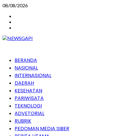
Skip
08/08/2026
to
Instagram
content
Facebook
Youtube
Primary
BERANDA
Menu
NASIONAL
INTERNASIONAL
DAERAH
KESEHATAN
PARIWISATA
TEKNOLOGI
ADVETORIAL
RUBRIK
PEDOMAN MEDIA SIBER