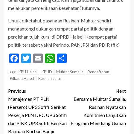
melakukan pemeriksaan kesehatan,”tuturnya.
Untuk diketahui, pasangan Rusihan-Muhtar sendiri
mengantongi dukungan empat partai politik dengan
perolehan tujuh kursi di DPRD Halsel. Keempat partai
politik tersebut yakni Perindo, PAN, PSI dan PDIP. (fik)
Facebook
Twitter
Email
WhatsApp
Share
KPU Halsel
KPUD
Muhtar Sumaila
Pendaftaran
Tags:
Pilkada Halsel
Rusihan Jafar
Previous
Next
Manajemen PT PLN
Bersama Muhtar Sumaila,
(Persero) UP3 Sofifi, Serikat
Rusihan Nyatakan
Pekerja PLN DPC UP3 Sofifi
Komitmen Lanjutkan
dan PIKK UP3 Sofifi Berikan
Program Mendiang Usman
Bantuan Korban Banjir