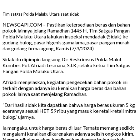
Tim satgas Polda Maluku Utara saat sidak
NEWSGAPI.COM – Pastikan ketersediaan beras dan bahan
pokok lainnya jelang Ramadhan 1445 H, Tim Satgas Pangan
Polda Maluku Utara lakukan inspeksi mendadak (Sidak) ke
gudang bulog, pasar higenis gamalama, pasar pangan murah
dan gudang firma agung, Kamis (7/3/2024).
Sidak itu dipimpin langsung Dir Reskrimsus Polda Malut
Kombes Pol. Afriadi Lesmana, S.I.K, selaku ketua Tim Satgas
Pangan Polda Maluku Utara.
Afriadi menjelaskan, kegiatan pengecekan bahan pokok ini
terkait dengan adanya isu kenaikan harga beras dan bahan
pokok lainya saat menjelang Ramadhan.
“Dari hasil sidak kita dapatkan bahwa harga beras ukuran 5 kg
ecerannya sesuai HET 59 ribu yang masuk ke retail-retail mitra
bulog,” ujarnya.
Ia mengaku, untuk harga beras di luar Ternate memang sedikit
mengalami kenaikan dikarenakan adanya selisih ongkos kirim.
Namun, pihaknya akan kordinasikan dengan bulog terkait