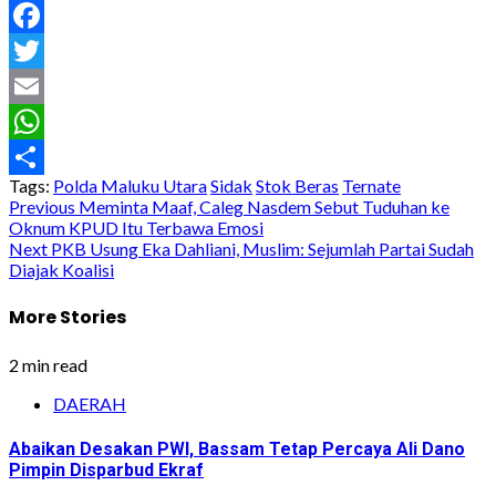
Facebook
Twitter
Email
WhatsApp
Tags:
Polda Maluku Utara
Sidak
Stok Beras
Ternate
Share
Post
Previous
Meminta Maaf, Caleg Nasdem Sebut Tuduhan ke
Oknum KPUD Itu Terbawa Emosi
navigation
Next
PKB Usung Eka Dahliani, Muslim: Sejumlah Partai Sudah
Diajak Koalisi
More Stories
2 min read
DAERAH
Abaikan Desakan PWI, Bassam Tetap Percaya Ali Dano
Pimpin Disparbud Ekraf