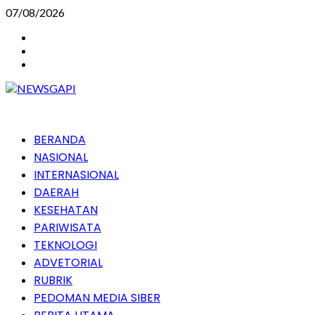
Skip
07/08/2026
to
Instagram
content
Facebook
Youtube
Primary
BERANDA
Menu
NASIONAL
INTERNASIONAL
DAERAH
KESEHATAN
PARIWISATA
TEKNOLOGI
ADVETORIAL
RUBRIK
PEDOMAN MEDIA SIBER