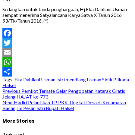
Sedangkan untuk tanda penghargaan, Hj Eka Dahliani Usman
sempat menerima Satyalancana Karya Satya X Tahun 2016
93/Tk/Tahun 2016. (*)
Facebook
Twitter
Email
WhatsApp
Tags:
Eka Dahliani Usman
Istri mendiang Usman Sidik
Pilkada
Share
Halsel
Post
Previous
Pemkot Ternate Gelar Pengobatan Katarak Gratis
Jelang HAJAT ke-773
navigation
Next
Hadiri Pelantikan TP PKK Tingkat Desa di Kecamatan
Bacan, Ini Pesan Istri Bupati Halsel
More Stories
2 min read