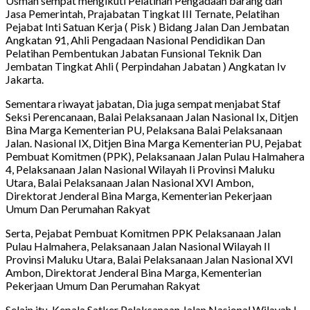
Usman sempat mengikuti Pelatihan Pengadaan barang dan
Jasa Pemerintah, Prajabatan Tingkat III Ternate, Pelatihan
Pejabat Inti Satuan Kerja ( Pisk ) Bidang Jalan Dan Jembatan
Angkatan 91, Ahli Pengadaan Nasional Pendidikan Dan
Pelatihan Pembentukan Jabatan Funsional Teknik Dan
Jembatan Tingkat Ahli ( Perpindahan Jabatan ) Angkatan Iv
Jakarta.
Sementara riwayat jabatan, Dia juga sempat menjabat Staf
Seksi Perencanaan, Balai Pelaksanaan Jalan Nasional Ix, Ditjen
Bina Marga Kementerian PU, Pelaksana Balai Pelaksanaan
Jalan. Nasional IX, Ditjen Bina Marga Kementerian PU, Pejabat
Pembuat Komitmen (PPK), Pelaksanaan Jalan Pulau Halmahera
4, Pelaksanaan Jalan Nasional Wilayah Ii Provinsi Maluku
Utara, Balai Pelaksanaan Jalan Nasional XVI Ambon,
Direktorat Jenderal Bina Marga, Kementerian Pekerjaan
Umum Dan Perumahan Rakyat
Serta, Pejabat Pembuat Komitmen PPK Pelaksanaan Jalan
Pulau Halmahera, Pelaksanaan Jalan Nasional Wilayah II
Provinsi Maluku Utara, Balai Pelaksanaan Jalan Nasional XVI
Ambon, Direktorat Jenderal Bina Marga, Kementerian
Pekerjaan Umum Dan Perumahan Rakyat
Selain itu, Kepala Satker Pelaksanaan Jalan Nasional Wilayah I