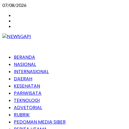
Skip
07/08/2026
to
Instagram
content
Facebook
Youtube
Primary
BERANDA
Menu
NASIONAL
INTERNASIONAL
DAERAH
KESEHATAN
PARIWISATA
TEKNOLOGI
ADVETORIAL
RUBRIK
PEDOMAN MEDIA SIBER