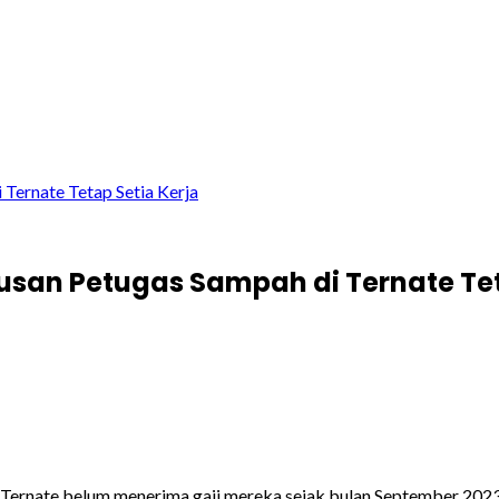
Ternate Tetap Setia Kerja
usan Petugas Sampah di Ternate Tet
a Ternate belum menerima gaji mereka sejak bulan September 2023