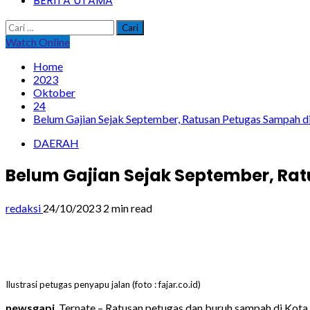
BERITA UTAMA
Cari
untuk:
Watch Online
Home
2023
Oktober
24
Belum Gajian Sejak September, Ratusan Petugas Sampah di 
DAERAH
Belum Gajian Sejak September, Rat
redaksi
24/10/2023
2 min read
Ilustrasi petugas penyapu jalan (foto : fajar.co.id)
newsgapi
, Ternate – Ratusan petugas dan buruh sampah di Kot