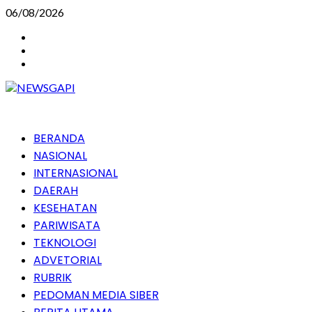
Skip
06/08/2026
to
Instagram
content
Facebook
Youtube
Primary
BERANDA
Menu
NASIONAL
INTERNASIONAL
DAERAH
KESEHATAN
PARIWISATA
TEKNOLOGI
ADVETORIAL
RUBRIK
PEDOMAN MEDIA SIBER