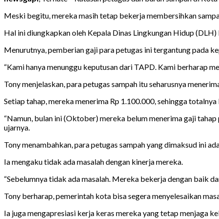
Meski begitu, mereka masih tetap bekerja membersihkan sampah
Hal ini diungkapkan oleh Kepala Dinas Lingkungan Hidup (DLH) K
Menurutnya, pemberian gaji para petugas ini tergantung pada 
“Kami hanya menunggu keputusan dari TAPD. Kami berharap mere
Tony menjelaskan, para petugas sampah itu seharusnya menerima 
Setiap tahap, mereka menerima Rp 1.100.000, sehingga totalnya 
“Namun, bulan ini (Oktober) mereka belum menerima gaji tahap p
ujarnya.
Tony menambahkan, para petugas sampah yang dimaksud ini adal
Ia mengaku tidak ada masalah dengan kinerja mereka.
“Sebelumnya tidak ada masalah. Mereka bekerja dengan baik dan p
Tony berharap, pemerintah kota bisa segera menyelesaikan masal
Ia juga mengapresiasi kerja keras mereka yang tetap menjaga k