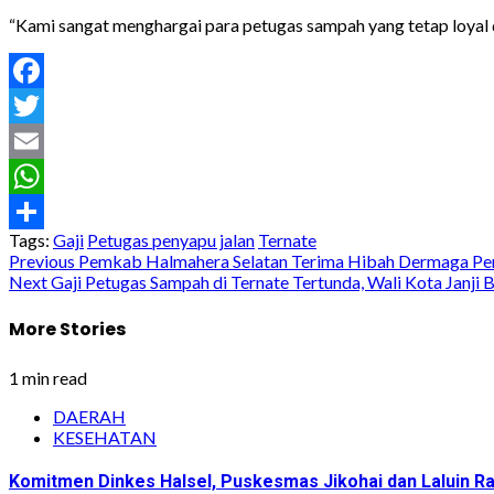
“Kami sangat menghargai para petugas sampah yang tetap loyal 
Facebook
Twitter
Email
WhatsApp
Tags:
Gaji
Petugas penyapu jalan
Ternate
Share
Post
Previous
Pemkab Halmahera Selatan Terima Hibah Dermaga Pen
Next
Gaji Petugas Sampah di Ternate Tertunda, Wali Kota Janji
navigation
More Stories
1 min read
DAERAH
KESEHATAN
Komitmen Dinkes Halsel, Puskesmas Jikohai dan Laluin 