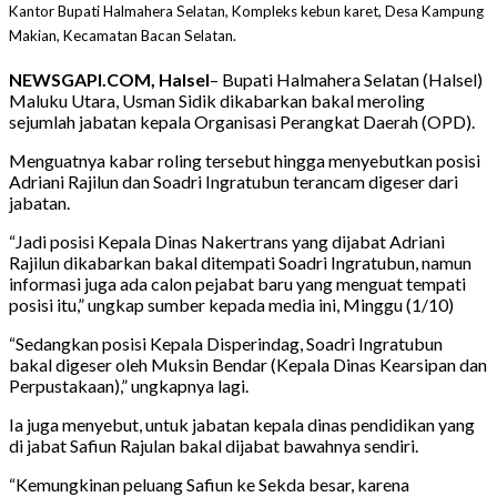
Kantor Bupati Halmahera Selatan, Kompleks kebun karet, Desa Kampung
Makian, Kecamatan Bacan Selatan.
NEWSGAPI.COM, Halsel
– Bupati Halmahera Selatan (Halsel)
Maluku Utara, Usman Sidik dikabarkan bakal meroling
sejumlah jabatan kepala Organisasi Perangkat Daerah (OPD).
Menguatnya kabar roling tersebut hingga menyebutkan posisi
Adriani Rajilun dan Soadri Ingratubun terancam digeser dari
jabatan.
“Jadi posisi Kepala Dinas Nakertrans yang dijabat Adriani
Rajilun dikabarkan bakal ditempati Soadri Ingratubun, namun
informasi juga ada calon pejabat baru yang menguat tempati
posisi itu,” ungkap sumber kepada media ini, Minggu (1/10)
“Sedangkan posisi Kepala Disperindag, Soadri Ingratubun
bakal digeser oleh Muksin Bendar (Kepala Dinas Kearsipan dan
Perpustakaan),” ungkapnya lagi.
Ia juga menyebut, untuk jabatan kepala dinas pendidikan yang
di jabat Safiun Rajulan bakal dijabat bawahnya sendiri.
“Kemungkinan peluang Safiun ke Sekda besar, karena