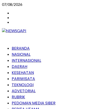
Skip
07/08/2026
to
Instagram
content
Facebook
Youtube
Primary
BERANDA
Menu
NASIONAL
INTERNASIONAL
DAERAH
KESEHATAN
PARIWISATA
TEKNOLOGI
ADVETORIAL
RUBRIK
PEDOMAN MEDIA SIBER