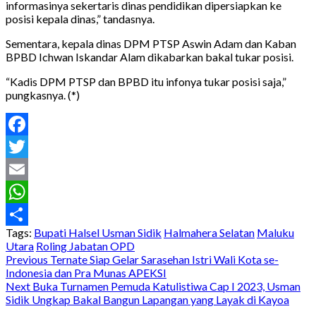
informasinya sekertaris dinas pendidikan dipersiapkan ke
posisi kepala dinas,” tandasnya.
Sementara, kepala dinas DPM PTSP Aswin Adam dan Kaban
BPBD Ichwan Iskandar Alam dikabarkan bakal tukar posisi.
“Kadis DPM PTSP dan BPBD itu infonya tukar posisi saja,”
pungkasnya. (*)
Facebook
Twitter
Email
WhatsApp
Tags:
Bupati Halsel Usman Sidik
Halmahera Selatan
Maluku
Share
Utara
Roling Jabatan OPD
Post
Previous
Ternate Siap Gelar Sarasehan Istri Wali Kota se-
Indonesia dan Pra Munas APEKSI
navigation
Next
Buka Turnamen Pemuda Katulistiwa Cap I 2023, Usman
Sidik Ungkap Bakal Bangun Lapangan yang Layak di Kayoa