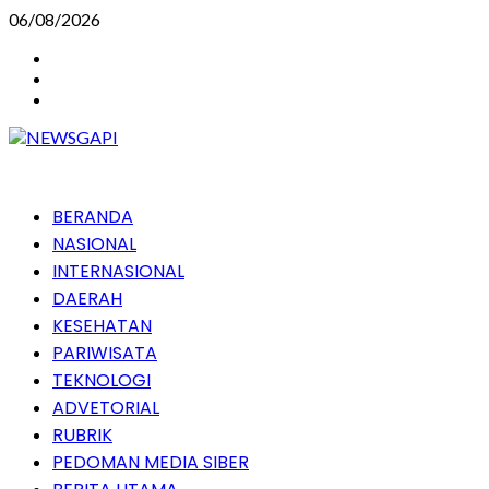
Skip
06/08/2026
to
Instagram
content
Facebook
Youtube
Primary
BERANDA
Menu
NASIONAL
INTERNASIONAL
DAERAH
KESEHATAN
PARIWISATA
TEKNOLOGI
ADVETORIAL
RUBRIK
PEDOMAN MEDIA SIBER