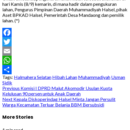
hari Kamis (8/9) kemarin, di mana hadir dalam pengukuran
lahan, Pengurus Pimpinan Daerah Muhammadiyah Halsel, pihak
Aset BPKAD Halsel, Pemerintah Desa Mandaong dan pemilik
lahan. (*)
Facebook
Twitter
Email
WhatsApp
Tags:
Halmahera Selatan
Hibah Lahan
Muhammadiyah
Usman
Share
Sidik
Post
Previous
Komisi I DPRD Malut Akomodir Usulan Kuota
Kelulusan 90 persen untuk Anak Daerah
navigation
Next
Kepala Diskoperindag Halsel Minta Jangan Persulit
Warga Kecamatan Terluar Belanja BBM Bersubsidi
More Stories
1 min read